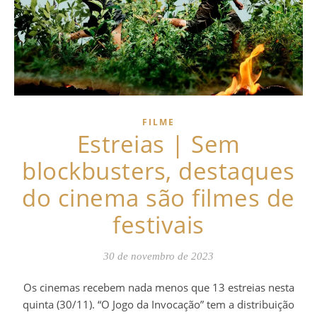
FILME
Estreias | Sem
blockbusters, destaques
do cinema são filmes de
festivais
30 de novembro de 2023
Os cinemas recebem nada menos que 13 estreias nesta quinta (30/11). “O Jogo da Invocação” tem a distribuição mais ampla, em 600 telas, seguido por “As Aventuras de Poliana”. Prova do estrago causado pela suspensão das cotas no mercado nacional, o filme baseado na novela de sucesso do SBT vai ocupar um circuito menor que o do terror americano feito para a internet – “O Jogo da Invocação” saiu apenas em VOD nos EUA. As melhores opções da semana estão no circuito limitado. A quantidade e qualidade dos lançamentos sugere até um mini-festival internacional com exibição comercial, destacando obras premiadas de Hirokazu Kore-eda, Aki Kaurismäki, Roberto Andò, Aitch Alberto, Gustavo Vinagre e Carolina Markowicz. Deste timão, vale destacar o drama brasileiro “Pedágio”, de Markowicz, que atingiu nada menos que 100% de aprovação no portal americano de críticas Rotten Tomatoes, e “Monster”, a nova obra-prima de Kore-eda. Confira abaixo todos os lançamentos em detalhes. O JOGO DA INVOCAÇÃO O terror ambientado na histórica cidade de Salem, Massachusetts, tenta transformar jogos infantis como esconde-esconde e pega-pega em cenários de horror mortais. O enredo gira em torno de uma faca amaldiçoada, entalhada com ossos e inscrita com a frase “I Will Play, I Won’t Quit”, que possui vítimas e as obriga a participar de versões distorcidas de jogos infantis. A trama começa como uma noite de babysitting tranquila, mas rapidamente se transforma em uma luta contra um espírito vingativo do passado sombrio da cidade. O elenco reúne Natalia Dyer (“Stranger Things”), Asa Butterfield (“Sex Education”) e Benjamin Evan Ainsworth (“Pinóquio”) como irmãos presos na maldição. Ainsworth entrega uma performance impressionante como o primeiro personagem possuído pela faca demoníaca, enquanto Butterfield se destaca como o irmão mais velho, que se torna o novo recipiente do demônio e inicia um massacre em uma pequena reunião de adolescentes. Embora apresente uma ideia intrigante, o filme dos estreantes Eren Celeboglu e Ari Costa, tem uma execução superficial e pouco entusiasmo para explorar o potencial dos jogos em cenas de horror criativas. Os jogos em si são retratados de maneira simplista, e as cenas de morte são moderadas, evitando exibir muita violência. A produção é do estúdio AGBO dos irmãos Russo (diretores de “Vingadores: Ultimato”). AS AVENTURAS DE POLIANA Continuação cinematográfica de duas novelas populares e longas do SBT, a produção apresenta um novo capítulo na vida de Poliana (Sophia Valverde) e seus amigos, após o término do ensino médio. A trama se concentra na jornada de Poliana, que almeja estudar no exterior, enfrentando a descrença de seu pai (Dalton Vigh), que questiona sua maturidade. Determinada a provar sua independência e capacidade, Poliana decide trabalhar no Maya Palace, um eco resort paradisíaco, sendo acompanhada por seu namorado João (Igor Jansen) e os amigos Kessya (Duda Pimenta) e Luigi (Enzo Krieger). Enquanto Poliana é favorecida devido à sua situação financeira, seus amigos enfrentam tarefas mais desafiadoras e perigosas. Contudo, a história se aprofunda quando os amigos descobrem que o resort, administrado por uma mulher corrupta, está envolvido em crimes ambientais que prejudicam a comunidade local. Oportunidade para o público reencontrar personagens queridos e embarcar em novas aventuras, o filme ainda apresenta temas como amizade, sonhos, questões ambientais, classes sociais e o contraste entre a corrupção e a inocência juvenil. O roteiro é de Iris Abravanel, autora da novela original, enquanto a direção é assinada por Cláudio Boeckel (“Gaby Estrella: O Filme”). PEDÁGIO Com apenas dois longas, a brasileira Carolina Markowicz já é uma diretora reconhecida no circuito internacional. Seu primeiro longa-metragem, “Carvão”, foi selecionado para festivais renomados como Toronto e San Sebastián, estabelecendo sua reputação como uma cineasta inovadora e corajosa, e “Pedágio” repetiu a dose, inclusive com direito a prêmio, o Tribute Award, no Festival de Toronto como talento emergente. A obra emerge como um poderoso drama repleto de angústia e embate familiar, centrado em Suellen, uma cobradora de pedágio na estrada de Cubatão, que busca fazer dinheiro para financiar a participação de seu filho, Tiquinho, em uma controversa terapia de “cura gay”. O elenco, liderado por Maeve Jinkings (“Os Outros”), traz uma performance notável, capturando a essência de uma mãe dilacerada pelo conflito entre o amor pelo filho e as pressões sociais. O novato Kauan Alvarenga (que trabalhou no curta “O Órfão”, da diretora), por outro lado, dá vida a Tiquinho com uma mistura de vulnerabilidade e força, representando a juventude LGBTQIAP+ que luta por aceitação e amor em uma sociedade hostil, dominada por dogmas religiosos. “Pedágio” se destaca também por sua abordagem técnica, com cenários que refletem a solidão dos personagens e uma trilha sonora que aprimora a experiência emocional do filme. O elenco ainda inclui Thomás Aquino (também de “Os Outros”), Aline Marta Maia (“Carvão”) e Isac Graça (da série portuguesa “Três Mulheres”). MONSTER Aclamado com 98% de aprovação no site Rotten Tomatoes e vencedor do troféu de Melhor Roteiro no último Festival de Cannes, o novo drama do mestre japonês Hirokazu Kore-eda (“Assuntos de Família”) se desenrola em três partes distintas, iniciando com um incêndio em um prédio que serve como um marco temporal e simbólico para a trama. A primeira seção acompanha a vida de Saori (Sakura Ando), mãe solteira, e seu filho Minato (Soya Kurokawa). Eles compartilham um lar amoroso, porém caótico, revelando uma relação delicada onde Saori ainda sofre pela morte do marido e Minato exibe comportamentos preocupantes. As ações de Minato, incluindo uma confissão sobre o professor Michitoshi (Eita Nagayama), desencadeiam uma cadeia de mal-entendidos e conflitos com a escola. À medida que a história retorna ao incêndio, a perspectiva se altera para Michitoshi, oferecendo uma visão alternativa dos eventos e questionando as noções de culpa e intenção. O filme se torna ainda mais complexo com o terceiro foco em Yori (Hinata Hiiragi), colega de Minato, cuja realidade oscila entre ser um agressor, vítima ou uma figura mais enigmática. Ao longo do filme, observa-se que Minato luta para compreender e expressar seus sentimentos, que parecem estar relacionados à sua sexualidade emergente. A maneira como Kore-eda aborda este aspecto é característica de seu estilo: com empatia e uma perspectiva humana profunda, sem recorrer a estereótipos ou dramatização excessiva – o que lhe valeu a Palma Queer no Festival de Cannes. O sentido do título é multifacetado e simbólico, refletindo os vários mal-entendidos, julgamentos precipitados e percepções distorcidas que os personagens têm uns dos outros. Cada personagem, em algum momento, pode ser visto como um “monstro” aos olhos dos outros. Entretanto, não são necessariamente figuras aterrorizantes ou malévolas, mas pessoas comuns envolvidas em situações complicadas ou mal compreendidas. A história desafia o espectador a refletir sobre como julgamentos apressados podem levar a perceber os outros de maneira distorcida, oferecendo-se como uma lição de empatia. O ritmo meticuloso, seu tom sensível e a trilha sonora de Ryuichi Sakamoto (vencedor do Oscar por “O Último Imperador”), que faleceu em março, antes da première da produção, ampliam a experiência cinematográfica, construindo um ambiente que complementa a montanha-russa emocional retratada. O resultado é uma das melhores obras de um diretor conhecido por só fazer filmes bons. FOLHAS DE OUTONO O 20º longa-metragem do premiado diretor Aki Kaurismäki (“O Porto”) venceu o Prêmio do Júri do último Festival Cannes. Sua narrativa compassiva e despojada acompanha dois indivíduos solitários da classe trabalhadora em Helsinque, Holappa (Jussi Vatanen), um frequentador assíduo de um bar de karaokê, e Ansa (Alma Pöysti), uma funcionária de supermercado que vive sozinha. O cenário outonal pinta Helsinque com tons de cinza e uma atmosfera melancólica, onde os personagens navegam por suas existências marginais. Ela é demitida por pegar um bagel vencido no trabalho e ele enfrenta uma batalha constante com o alcoolismo. Apesar de viverem vidas desencorajadoras, uma noite em um bar de karaokê muda o curso de suas trajetórias, quando eles se encontram e vislumbram a possibilidade de um amanhã melhor. Mas, ao contrário das típicas comédias românticas americanas, não há um florescer imediato de romance. Em vez disso, Kaurismäki opta por explorar a gradual descoberta de uma centelha que pode despertar suas almas. Com uma duração concisa de 81 minutos, o filme contém momentos de humor característico de Kaurismäki, como a cena em que Ansa e Holappa assistem “Os Mortos Não Morrem” de Jim Jarmusch, oferecendo uma visão singular sobre a vida cotidiana, a resiliência humana e a busca por conexão – os principais temas da filmografia do mestre finlandês. A ESTRANHA COMÉDIA DA VIDA A comédia de Roberto Andò (“O Caravaggio Roubado”) mergulha no universo criativo e mental de Luigi Pirandello, um dos maiores dramaturgos italianos, que no filme é interpretado pelo veterano Toni Servillo (“A Grande Beleza”), numa atuação magistral de artista em crise. Distanciando-se do formato de biografia convencional, a trama entrelaça realidade e ficção, retratando um momento crucial na vida do autor. A narrativa acompanha uma viagem de Pirandello à Sicília em 1920 para um funeral, quando ele contrata dois coveiros (interpretados pelos comediantes Salvatore Ficarra e Valentino Picone), que sonham em ser atores. Esse encontro inesperado se torna o ponto de partida para a criação de “Seis Personagens à Procura de um Autor”, uma das peças mais emblemáticas do dramaturgo. Andò, também conhecido por seu trabalho como novelista e diretor teatral, demonstra habilidade ao ir do realismo para a comédia abstrata, usando a representação como uma ferramenta para análise e confr