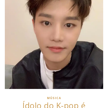
MÚSICA
Ídolo do K-pop é