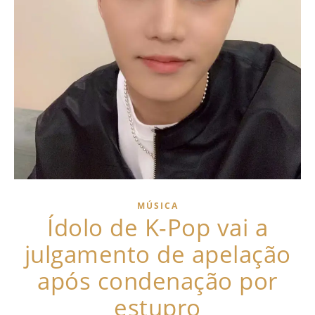
MÚSICA
Ídolo de K-Pop vai a
julgamento de apelação
após condenação por
estupro