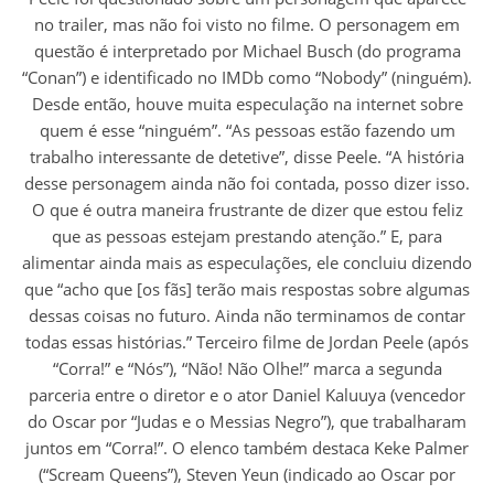
no trailer, mas não foi visto no filme. O personagem em
questão é interpretado por Michael Busch (do programa
“Conan”) e identificado no IMDb como “Nobody” (ninguém).
Desde então, houve muita especulação na internet sobre
quem é esse “ninguém”. “As pessoas estão fazendo um
trabalho interessante de detetive”, disse Peele. “A história
desse personagem ainda não foi contada, posso dizer isso.
O que é outra maneira frustrante de dizer que estou feliz
que as pessoas estejam prestando atenção.” E, para
alimentar ainda mais as especulações, ele concluiu dizendo
que “acho que [os fãs] terão mais respostas sobre algumas
dessas coisas no futuro. Ainda não terminamos de contar
todas essas histórias.” Terceiro filme de Jordan Peele (após
“Corra!” e “Nós”), “Não! Não Olhe!” marca a segunda
parceria entre o diretor e o ator Daniel Kaluuya (vencedor
do Oscar por “Judas e o Messias Negro”), que trabalharam
juntos em “Corra!”. O elenco também destaca Keke Palmer
(“Scream Queens”), Steven Yeun (indicado ao Oscar por