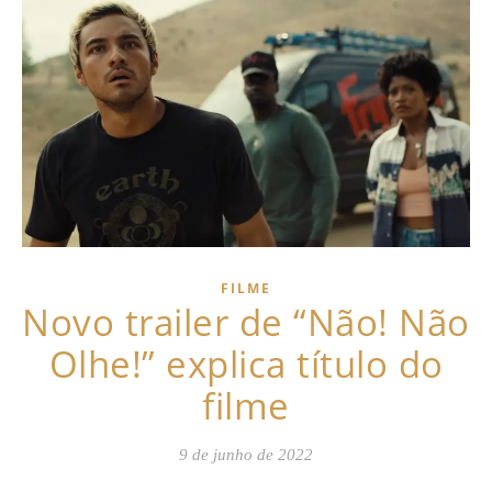
FILME
Novo trailer de “Não! Não
Olhe!” explica título do
filme
9 de junho de 2022