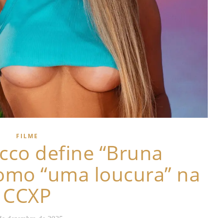
FILME
cco define “Bruna
como “uma loucura” na
CCXP