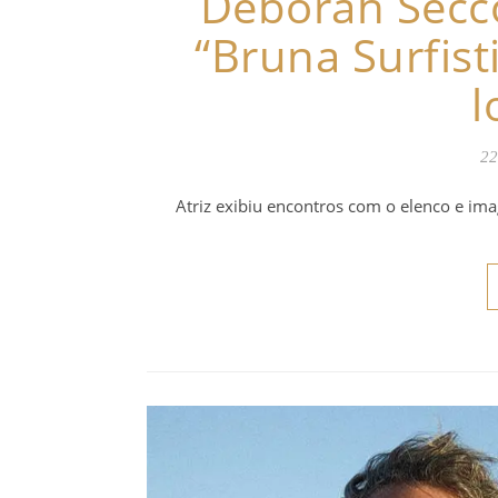
Deborah Secco
“Bruna Surfist
l
22
Atriz exibiu encontros com o elenco e ima