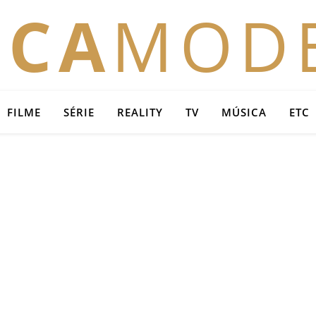
OCA
MOD
FILME
SÉRIE
REALITY
TV
MÚSICA
ETC