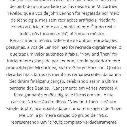
despertado a curiosidade dos fãs desde que McCartney
revelou que a voz de John Lennon foi resgatada por meio
de tecnologia, mas sem recriações artificiais. “Nada foi
criado artificialmente ou sinteticamente. É tudo real e
todos nós tocamos nela”, afirmou o músico.
Renascimento técnico Diferente de outras reproduções
póstumas, a voz de Lennon não foi recriada digitalmente, o
que traz um valor autêntico à faixa. “Now and Then” foi
inicialmente esboçada por Lennon, sendo posteriormente
produzida por McCartney, Starr e George Harrison. Quatro
décadas mais tarde, os membros remanescentes da banda
decidiram finalizar a canção, celebrando assim a última
parceria dos Beatles. Lançamento em várias versões A
faixa ganhará versões digital e físicas em vinil e fita
cassete. Na versão em disco, “Now and Then” será um
“single duplo”, acompanhada por uma remixagem de “Love
Me Do”, a primeira canção do grupo de 1962,
representando um “círculo completo verdadeiramente