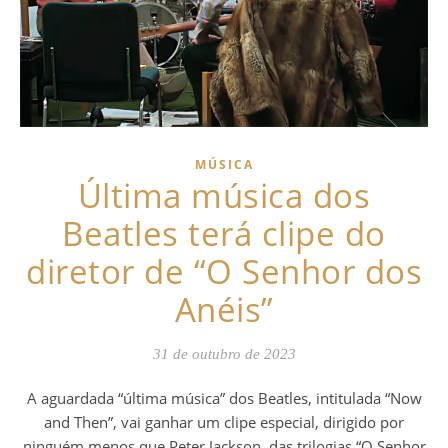
MÚSICA
Última música dos
Beatles terá clipe do
diretor de “O Senhor dos
Anéis”
31 de outubro de 2023
A aguardada “última música” dos Beatles, intitulada “Now
and Then”, vai ganhar um clipe especial, dirigido por
ninguém menos que Peter Jackson, das trilogias “O Senhor