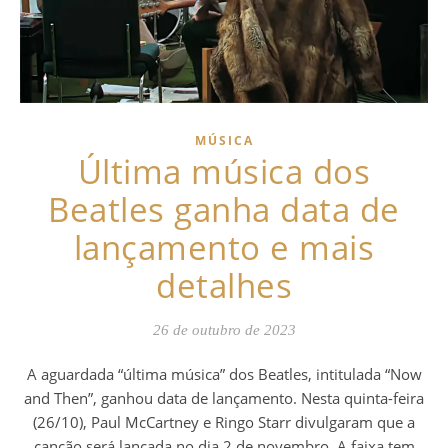
MÚSICA
Última música dos
Beatles ganha data de
lançamento e mais
detalhes
26 de outubro de 2023
A aguardada “última música” dos Beatles, intitulada “Now
and Then”, ganhou data de lançamento. Nesta quinta-feira
(26/10), Paul McCartney e Ringo Starr divulgaram que a
canção será lançada no dia 2 de novembro. A faixa tem