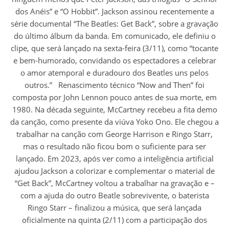
dos Anéis” e “O Hobbit”. Jackson assinou recentemente a
série documental “The Beatles: Get Back”, sobre a gravação
do último álbum da banda. Em comunicado, ele definiu o
clipe, que será lançado na sexta-feira (3/11), como “tocante
e bem-humorado, convidando os espectadores a celebrar
o amor atemporal e duradouro dos Beatles uns pelos
outros.” Renascimento técnico “Now and Then” foi
composta por John Lennon pouco antes de sua morte, em
1980. Na década seguinte, McCartney recebeu a fita demo
da canção, como presente da viúva Yoko Ono. Ele chegou a
trabalhar na canção com George Harrison e Ringo Starr,
mas o resultado não ficou bom o suficiente para ser
lançado. Em 2023, após ver como a inteligência artificial
ajudou Jackson a colorizar e complementar o material de
“Get Back”, McCartney voltou a trabalhar na gravação e –
com a ajuda do outro Beatle sobrevivente, o baterista
Ringo Starr – finalizou a música, que será lançada
oficialmente na quinta (2/11) com a participação dos