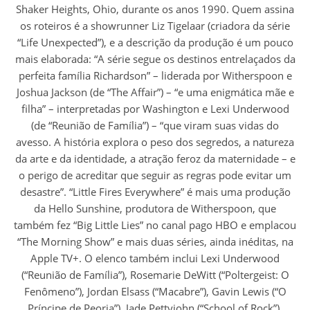
Shaker Heights, Ohio, durante os anos 1990. Quem assina
os roteiros é a showrunner Liz Tigelaar (criadora da série
“Life Unexpected”), e a descrição da produção é um pouco
mais elaborada: “A série segue os destinos entrelaçados da
perfeita família Richardson” – liderada por Witherspoon e
Joshua Jackson (de “The Affair”) – “e uma enigmática mãe e
filha” – interpretadas por Washington e Lexi Underwood
(de “Reunião de Família”) – “que viram suas vidas do
avesso. A história explora o peso dos segredos, a natureza
da arte e da identidade, a atração feroz da maternidade – e
o perigo de acreditar que seguir as regras pode evitar um
desastre”. “Little Fires Everywhere” é mais uma produção
da Hello Sunshine, produtora de Witherspoon, que
também fez “Big Little Lies” no canal pago HBO e emplacou
“The Morning Show” e mais duas séries, ainda inéditas, na
Apple TV+. O elenco também inclui Lexi Underwood
(“Reunião de Família”), Rosemarie DeWitt (“Poltergeist: O
Fenômeno”), Jordan Elsass (“Macabre”), Gavin Lewis (“O
Príncipe de Peoria”), Jade Pettyjohn (“School of Rock”),