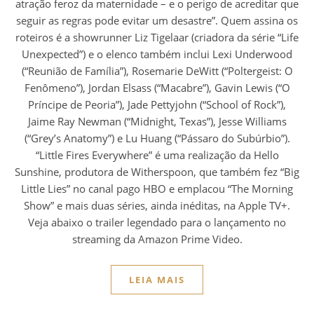
atração feroz da maternidade – e o perigo de acreditar que
seguir as regras pode evitar um desastre”. Quem assina os
roteiros é a showrunner Liz Tigelaar (criadora da série “Life
Unexpected”) e o elenco também inclui Lexi Underwood
(“Reunião de Família”), Rosemarie DeWitt (“Poltergeist: O
Fenômeno”), Jordan Elsass (“Macabre”), Gavin Lewis (“O
Príncipe de Peoria”), Jade Pettyjohn (“School of Rock”),
Jaime Ray Newman (“Midnight, Texas”), Jesse Williams
(“Grey’s Anatomy”) e Lu Huang (“Pássaro do Subúrbio”).
“Little Fires Everywhere” é uma realização da Hello
Sunshine, produtora de Witherspoon, que também fez “Big
Little Lies” no canal pago HBO e emplacou “The Morning
Show” e mais duas séries, ainda inéditas, na Apple TV+.
Veja abaixo o trailer legendado para o lançamento no
streaming da Amazon Prime Video.
LEIA MAIS