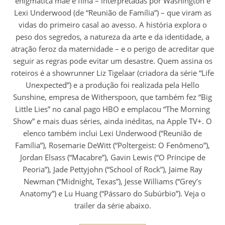
enigmática mãe e filha – interpretadas por Washington e
Lexi Underwood (de “Reunião de Família”) – que viram as
vidas do primeiro casal ao avesso. A história explora o
peso dos segredos, a natureza da arte e da identidade, a
atração feroz da maternidade – e o perigo de acreditar que
seguir as regras pode evitar um desastre. Quem assina os
roteiros é a showrunner Liz Tigelaar (criadora da série “Life
Unexpected”) e a produção foi realizada pela Hello
Sunshine, empresa de Witherspoon, que também fez “Big
Little Lies” no canal pago HBO e emplacou “The Morning
Show” e mais duas séries, ainda inéditas, na Apple TV+. O
elenco também inclui Lexi Underwood (“Reunião de
Família”), Rosemarie DeWitt (“Poltergeist: O Fenômeno”),
Jordan Elsass (“Macabre”), Gavin Lewis (“O Príncipe de
Peoria”), Jade Pettyjohn (“School of Rock”), Jaime Ray
Newman (“Midnight, Texas”), Jesse Williams (“Grey’s
Anatomy”) e Lu Huang (“Pássaro do Subúrbio”). Veja o
trailer da série abaixo.