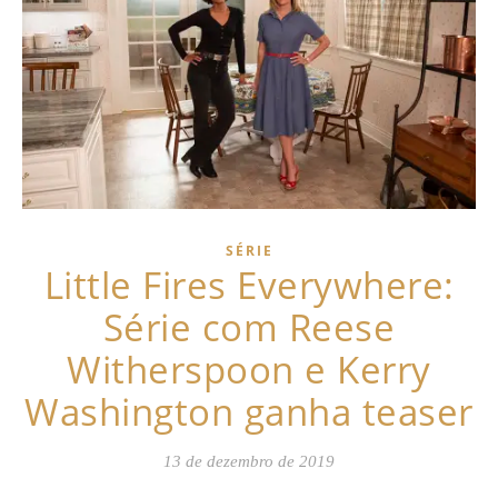
SÉRIE
Little Fires Everywhere:
Série com Reese
Witherspoon e Kerry
Washington ganha teaser
13 de dezembro de 2019