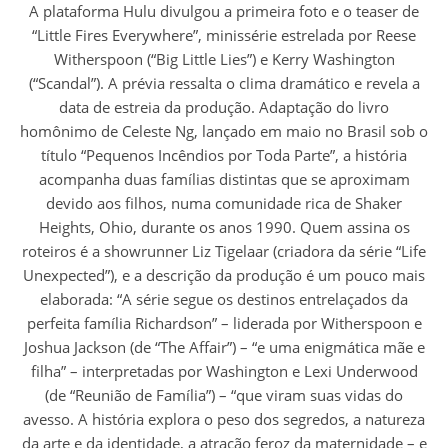
A plataforma Hulu divulgou a primeira foto e o teaser de
“Little Fires Everywhere”, minissérie estrelada por Reese
Witherspoon (“Big Little Lies”) e Kerry Washington
(“Scandal”). A prévia ressalta o clima dramático e revela a
data de estreia da produção. Adaptação do livro
homônimo de Celeste Ng, lançado em maio no Brasil sob o
título “Pequenos Incêndios por Toda Parte”, a história
acompanha duas famílias distintas que se aproximam
devido aos filhos, numa comunidade rica de Shaker
Heights, Ohio, durante os anos 1990. Quem assina os
roteiros é a showrunner Liz Tigelaar (criadora da série “Life
Unexpected”), e a descrição da produção é um pouco mais
elaborada: “A série segue os destinos entrelaçados da
perfeita família Richardson” – liderada por Witherspoon e
Joshua Jackson (de “The Affair”) – “e uma enigmática mãe e
filha” – interpretadas por Washington e Lexi Underwood
(de “Reunião de Família”) – “que viram suas vidas do
avesso. A história explora o peso dos segredos, a natureza
da arte e da identidade, a atração feroz da maternidade – e