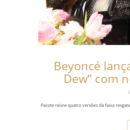
Beyoncé lanç
Dew” com no
5
Pacote reúne quatro versões da faixa resgat