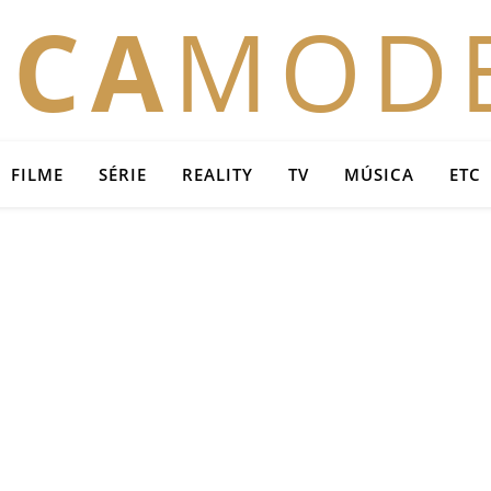
OCA
MOD
FILME
SÉRIE
REALITY
TV
MÚSICA
ETC