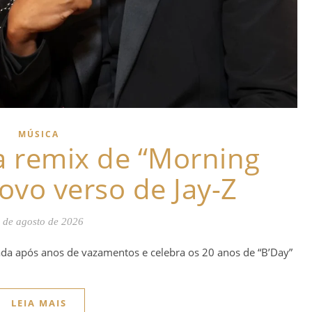
MÚSICA
a remix de “Morning
vo verso de Jay-Z
 de agosto de 2026
ada após anos de vazamentos e celebra os 20 anos de “B’Day”
LEIA MAIS