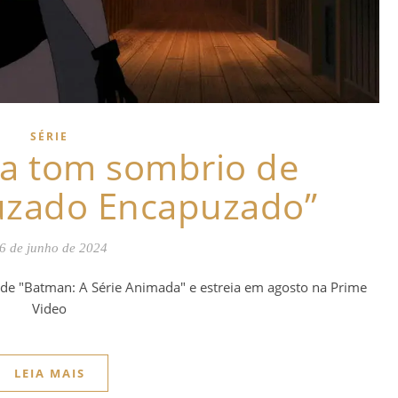
SÉRIE
ela tom sombrio de
uzado Encapuzado”
6 de junho de 2024
 de "Batman: A Série Animada" e estreia em agosto na Prime
Video
LEIA MAIS