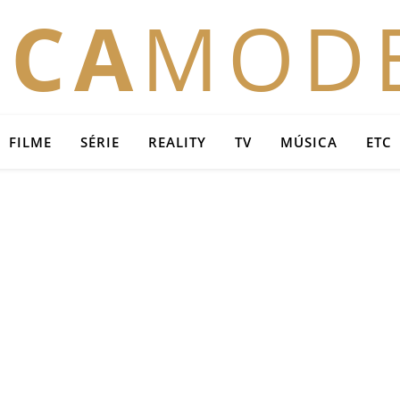
OCA
MOD
FILME
SÉRIE
REALITY
TV
MÚSICA
ETC