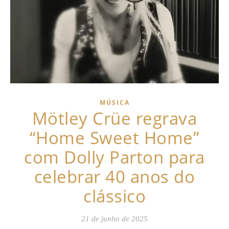
MÚSICA
Mötley Crüe regrava
“Home Sweet Home”
com Dolly Parton para
celebrar 40 anos do
clássico
21 de junho de 2025