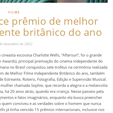
FILME
nce prêmio de melhor
ente britânico do ano
de dezembro de 2022
ineasta escocesa Charlotte Wells, “Aftersun”, foi o grande
lm Awards), principal premiação do cinema independente do
mana no Brasil conquistou sete troféus na cerimônia realizada
ém de Melhor Filme Independente Britânico do ano, também
e Estreante, Roteiro, Fotografia, Edição e Supervisão Musical.
mulher chamada Sophie, que recorda a alegria e a melancolia
a, há 20 anos atrás, quando era criança. Nesse passeio pela
gmentos e fatos imaginários, enquanto ela busca preencher
om quem conviveu e as verdades sobre o homem que nunca
lls já tinha vencido 15 prêmios internacionais, inclusive nos