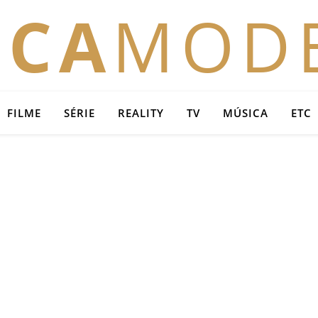
OCA
MOD
FILME
SÉRIE
REALITY
TV
MÚSICA
ETC