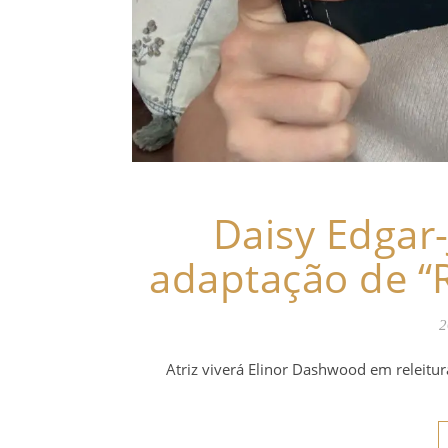
Daisy Edgar-
adaptação de “R
2
Atriz viverá Elinor Dashwood em releitu