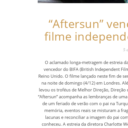
“Aftersun” ve
filme independ
5 
O aclamado longa-metragem de estreia da c
vencedor do BIFA (British Independent Fi
Reino Unido. O filme lançado neste fim de se
na noite de domingo (4/12) em Londres. Al
levou os troféus de Melhor Direção, Direção d
“Aftersun” acompanha as lembranças de uma 
de um feriado de verão com o pai na Turqui
memória, eventos reais se misturam a fra
lacunas e reconciliar a imagem do pai c
conheceu. A estreia da diretora Charlotte We