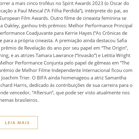
correr a mais cinco troféus no Spirit Awards 2023 (o Oscar do
ação a Paul Mescal (“A Filha Perdida”), intérprete do pai, ao
European Film Awards. Outro filme de cineasta feminina se
ia Oakley, ganhou três prêmios: Melhor Performance Principal
Performance Coadjuvante para Kerrie Hayes (“As Crônicas de
te para a própria cineasta. A premiação ainda destacou Safia
prêmio de Revelação do ano por seu papel em “The Origin”,
, e as atrizes Tamara Lawrance (“Invasão”) e Letitia Wright
e Melhor Performance Conjunta pelo papel de gêmeas em “The
 prêmio de Melhor Filme Independente Internacional ficou com
 Joachim Trier. O BIFA ainda homenageou a atriz Samantha
hard Harris, dedicado às contribuições de sua carreira para o
rande vencedor, “Aftersun”, que pode ser visto atualmente nos
inemas brasileiros.
LEIA MAIS