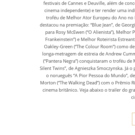
festivais de Cannes e Deuville, além de con
cinema independente) e ter render uma indic
troféu de Melhor Ator Europeu do Ano no 
destacou na premiação: “Blue Jean”, de Georg
para Rosy McEwen (“O Alienista”), Melhor 
Frankeinstein”) e Melhor Roteirista Estrean
Oakley-Green (“The Colour Room”) como de 
longa-metragem de estreia de Andrew Cumming
(“Pantera Negra”) conquistaram o troféu d
Silent Twins”, de Agnieszka Smoczynska. Já o
o norueguês “A Pior Pessoa do Mundo”, de
Morton (“The Walking Dead”) com o Prêmio Ric
cinema britânico. Veja abaixo o trailer do g
c