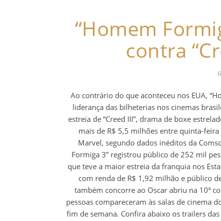
“Homem Formig
contra “Cr
6
Ao contrário do que aconteceu nos EUA, “
liderança das bilheterias nos cinemas brasi
estreia de “Creed III”, drama de boxe estre
mais de R$ 5,5 milhões entre quinta-fei
Marvel, segundo dados inéditos da Comsc
Formiga 3” registrou público de 252 mil pes
que teve a maior estreia da franquia nos Es
com renda de R$ 1,92 milhão e público de 
também concorre ao Oscar abriu na 10ª col
pessoas compareceram às salas de cinema do 
fim de semana. Confira abaixo os trailers 