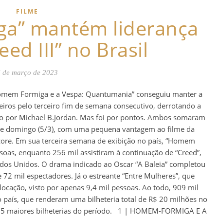
FILME
a” mantém liderança
eed III” no Brasil
 de março de 2023
Homem Formiga e a Vespa: Quantumania” conseguiu manter a
leiros pelo terceiro fim de semana consecutivo, derrotando a
lado por Michael B.Jordan. Mas foi por pontos. Ambos somaram
ra e domingo (5/3), com uma pequena vantagem ao filme da
ore. Em sua terceira semana de exibição no país, “Homem
soas, enquanto 256 mil assistiram à continuação de “Creed”,
tados Unidos. O drama indicado ao Oscar “A Baleia” completou
72 mil espectadores. Já o estreante “Entre Mulheres”, que
ocação, visto por apenas 9,4 mil pessoas. Ao todo, 909 mil
país, que renderam uma bilheteria total de R$ 20 milhões no
das 5 maiores bilheterias do período. 1 | HOMEM-FORMIGA E A