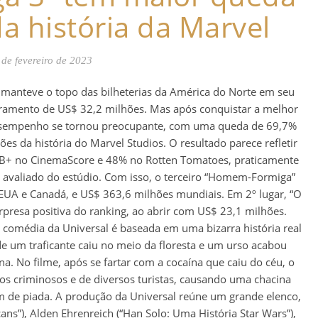
da história da Marvel
 de fevereiro de 2023
anteve o topo das bilheterias da América do Norte em seu
ramento de US$ 32,2 milhões. Mas após conquistar a melhor
 desempenho se tornou preocupante, com uma queda de 69,7%
ões da história do Marvel Studios. O resultado parece refletir
a – B+ no CinemaScore e 48% no Rotten Tomatoes, praticamente
 avaliado do estúdio. Com isso, o terceiro “Homem-Formiga”
EUA e Canadá, e US$ 363,6 milhões mundiais. Em 2º lugar, “O
rpresa positiva do ranking, ao abrir com US$ 23,1 milhões.
 a comédia da Universal é baseada em uma bizarra história real
 um traficante caiu no meio da floresta e um urso acabou
 No filme, após se fartar com a cocaína que caiu do céu, o
os criminosos e de diversos turistas, causando uma chacina
m de piada. A produção da Universal reúne um grande elenco,
ns”), Alden Ehrenreich (“Han Solo: Uma História Star Wars”),