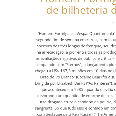
de bilheteria 
26
“Homem-Formiga e a Vespa: Quantumania” m
segundo fim de semana em cartaz, com fatu
abertura dos três longas da franquia, seu
na arrecadação, a pior entre todas as produç
as avaliações negativas de público e crític
empatado com “Eternos”, o lançamento pior
chegou a US$ 167,3 milhões em 10 dias nos 
Urso do Pó Branco” (Cocaine Bear) foi a su
Dirigida por Elizabeth Banks (“As Panteras”),
que aconteceu em 1985, quando o avião de
devorando um quantidade enorme de cocaína.
urso drogado cruza o caminho da polícia, d
sangrenta. Só que tudo isso é contado em to
com destaque para Keri Russell (“The America