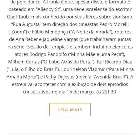
de pole dance. A ironia é que, apesar disso, o formato é
baseado em “Allenby St”, uma série israelense do escritor
Gadi Taub, mais conhecido por seus livros sobre zionismo.
“Rua Augusta” tem direção dos cineastas Pedro Morelli
(“Zoom”) e Fábio Mendonça (“A Noite da Virada”), roteiros
de Ana Reber e Jaqueline Vargas (que trabalharam juntas
na série “Sessão de Terapia”) e também inclui no elenco os
atores Rodrigo Pandolfo (“Minha Mãe é uma Peça”),
Milhem Cortaz (“O Lobo Atrás da Porta”), Rui Ricardo Diaz
(“Lula, o Filho do Brasil”), Lourinelson Vladmir (“Para Minha
Amada Morta”) e Pathy Dejesus (novela “Avenida Brasil”). A
estreia vai acontecer com a exibição de dois episódios
consecutivos no dia 15 de março, às 22h30.
LEIA MAIS