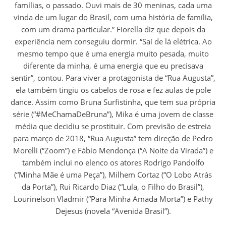
famílias, o passado. Ouvi mais de 30 meninas, cada uma
vinda de um lugar do Brasil, com uma história de família,
com um drama particular.” Fiorella diz que depois da
experiência nem conseguiu dormir. “Saí de lá elétrica. Ao
mesmo tempo que é uma energia muito pesada, muito
diferente da minha, é uma energia que eu precisava
sentir”, contou. Para viver a protagonista de “Rua Augusta”,
ela também tingiu os cabelos de rosa e fez aulas de pole
dance. Assim como Bruna Surfistinha, que tem sua própria
série (“#MeChamaDeBruna”), Mika é uma jovem de classe
média que decidiu se prostituir. Com previsão de estreia
para março de 2018, “Rua Augusta” tem direção de Pedro
Morelli (“Zoom”) e Fábio Mendonça (“A Noite da Virada”) e
também inclui no elenco os atores Rodrigo Pandolfo
(“Minha Mãe é uma Peça”), Milhem Cortaz (“O Lobo Atrás
da Porta”), Rui Ricardo Diaz (“Lula, o Filho do Brasil”),
Lourinelson Vladmir (“Para Minha Amada Morta”) e Pathy
Dejesus (novela “Avenida Brasil”).