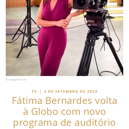
Divulgação/Globo
|
TV
4 DE SETEMBRO DE 2024
Fátima Bernardes volta
à Globo com novo
programa de auditório