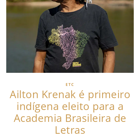
ETC
Ailton Krenak é primeiro
indígena eleito para a
Academia Brasileira de
Letras