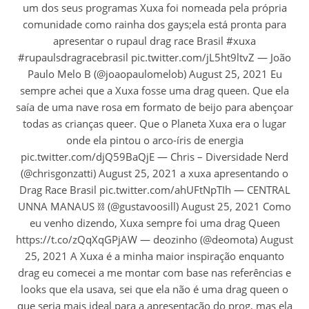
um dos seus programas Xuxa foi nomeada pela própria
comunidade como rainha dos gays;ela está pronta para
apresentar o rupaul drag race Brasil #xuxa
#rupaulsdragracebrasil pic.twitter.com/jL5ht9ltvZ — João
Paulo Melo B (@joaopaulomelob) August 25, 2021 Eu
sempre achei que a Xuxa fosse uma drag queen. Que ela
saía de uma nave rosa em formato de beijo para abençoar
todas as crianças queer. Que o Planeta Xuxa era o lugar
onde ela pintou o arco-íris de energia
pic.twitter.com/djQ59BaQjE — Chris – Diversidade Nerd
(@chrisgonzatti) August 25, 2021 a xuxa apresentando o
Drag Race Brasil pic.twitter.com/ahUFtNpTIh — CENTRAL
UNNA MANAUS ⛓ (@gustavoosill) August 25, 2021 Como
eu venho dizendo, Xuxa sempre foi uma drag Queen
https://t.co/zQqXqGPjAW — deozinho (@deomota) August
25, 2021 A Xuxa é a minha maior inspiração enquanto
drag eu comecei a me montar com base nas referências e
looks que ela usava, sei que ela não é uma drag queen o
que seria mais ideal para a apresentação do prog, mas ela