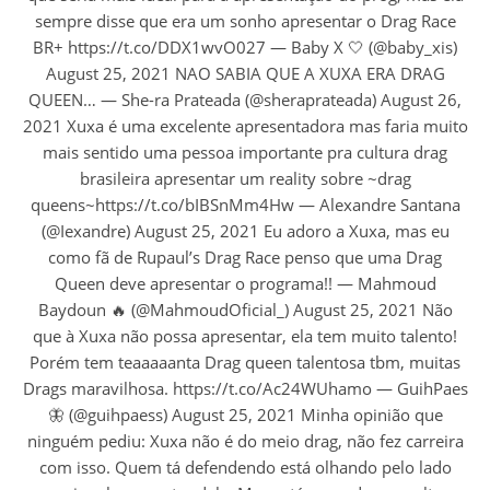
sempre disse que era um sonho apresentar o Drag Race
BR+ https://t.co/DDX1wvO027 — Baby X 🤍 (@baby_xis)
August 25, 2021 NAO SABIA QUE A XUXA ERA DRAG
QUEEN… — She-ra Prateada (@sheraprateada) August 26,
2021 Xuxa é uma excelente apresentadora mas faria muito
mais sentido uma pessoa importante pra cultura drag
brasileira apresentar um reality sobre ~drag
queens~https://t.co/bIBSnMm4Hw — Alexandre Santana
(@Iexandre) August 25, 2021 Eu adoro a Xuxa, mas eu
como fã de Rupaul’s Drag Race penso que uma Drag
Queen deve apresentar o programa!! — Mahmoud
Baydoun 🔥 (@MahmoudOficial_) August 25, 2021 Não
que à Xuxa não possa apresentar, ela tem muito talento!
Porém tem teaaaaanta Drag queen talentosa tbm, muitas
Drags maravilhosa. https://t.co/Ac24WUhamo — GuihPaes
🦋 (@guihpaess) August 25, 2021 Minha opinião que
ninguém pediu: Xuxa não é do meio drag, não fez carreira
com isso. Quem tá defendendo está olhando pelo lado