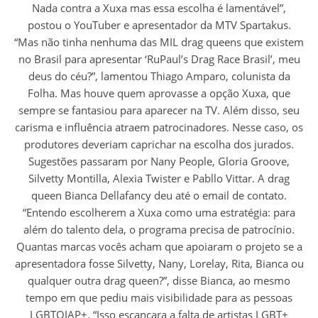
Nada contra a Xuxa mas essa escolha é lamentável”,
postou o YouTuber e apresentador da MTV Spartakus.
“Mas não tinha nenhuma das MIL drag queens que existem
no Brasil para apresentar ‘RuPaul’s Drag Race Brasil’, meu
deus do céu?”, lamentou Thiago Amparo, colunista da
Folha. Mas houve quem aprovasse a opção Xuxa, que
sempre se fantasiou para aparecer na TV. Além disso, seu
carisma e influência atraem patrocinadores. Nesse caso, os
produtores deveriam caprichar na escolha dos jurados.
Sugestões passaram por Nany People, Gloria Groove,
Silvetty Montilla, Alexia Twister e Pabllo Vittar. A drag
queen Bianca Dellafancy deu até o email de contato.
“Entendo escolherem a Xuxa como uma estratégia: para
além do talento dela, o programa precisa de patrocínio.
Quantas marcas vocês acham que apoiaram o projeto se a
apresentadora fosse Silvetty, Nany, Lorelay, Rita, Bianca ou
qualquer outra drag queen?”, disse Bianca, ao mesmo
tempo em que pediu mais visibilidade para as pessoas
LGBTQIAP+. “Isso escancara a falta de artistas LGBT+