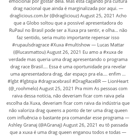
emocional por gostar dela. Mas está cagando pra cultura
drag nacional que ainda é marginalizada por aqui. —
draglicious.com.br (@dragliciouz) August 25, 2021 Acho
que a Globo soltou que a possível apresentadora do
RuPaul no Brasil pode ser a Xuxa pra sentir, e olha… não
faz sentido, seria muito importante repensar isso
#rupaulsdragrace #Xuxa #multishow — Lucas Mattar
(@lucasmattou) August 26, 2021 Eu amo a #xuxa de
verdade mas queria uma drag apresentando o programa
drag race Brasil…. Essa é uma oportunidade pra revelar
uma apresentadora drag, dar espaço pra ela…. enfim …
#lgbt #lgbtqia #dragracebrasil #DragRaceBR — LionHeart
(@_roohmelo) August 25, 2021 Pra mim As pessoas com
raiva dessa notícia, não deveriam ficar com raiva pela
escolha da Xuxa, deveriam ficar com raiva da indústria que
não valoriza drag queens a ponto de ter uma drag queen
com influência o bastante pra comandar esse programa —
Ashley Granaj (@AGranaj) August 26, 2021 eu tô passada
que a xuxa é uma drag queen enganou todos e todas —