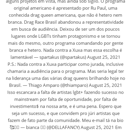
alguns projetos em vista, mas ainda sob sigilo. O programa
original americano é apresentado por Ru Paul, uma
conhecida drag queen americana, que não é hetero nem
branca. Drag Race Brasil abandonou a representatividade
em busca de audiência. Deixou de ser um dos poucos
lugares onde LGBTs tinham protagonismo e se tornou
mais do mesmo, outro programa comandando por gente
branca e hetero. Nada contra a Xuxa mas essa escolha é
lamentável — spartakus (@spartakus) August 25, 2021
P.S.: Nada contra a Xuxa participar como jurada, inclusive
chamaria a audiência para o programa. Mas seria legal ter
na liderança uma das várias drag queens brilhando hoje no
Brasil. — Thiago Amparo (@thiamparo) August 25, 2021
Isso escancara a falta de artistas lgbt+ fazendo sucesso no
mainstream por falta de oportunidade, por falta de
investimento$ na nossa arte, e é uma pena. Espero que
seja um sucesso, e que convidem pro júri artistas que
fazem de fato parte da comunidade. Meu e-mail tá na bio
🥰✌🏽 — bianca 🏳️‍🌈 (@DELLAFANCY) August 25, 2021 Em