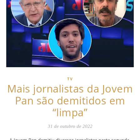
TV
Mais jornalistas da Jovem
Pan são demitidos em
“limpa”
31 de outubro de 2022
A Jovem Pan demitiu diversos jornalistas nesta segunda-