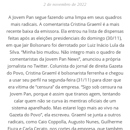
2 de novembro de 2022
A Jovem Pan segue fazendo uma limpa em seus quadros
mais radicais. A comentarista Cristina Graeml é a mais
recente baixa da emissora. Ela entrou na lista de dispensas
feitas após as eleições presidenciais do domingo (30/11),
em que Jair Bolsonaro foi derrotado por Luiz Inácio Lula da
Silva. “Minha bio mudou. Não integro mais o quadro de
comentaristas da Jovem Pan News”, anunciou a própria
jornalista no Twitter. Colunista do jornal de direita Gazeta
do Povo, Cristina Graeml é bolsonarista ferrenha e chegou
a usar seu perfil na segunda-feira (31/11) para dizer que
era vítima de “censura” da empresa. “Sigo sob censura na
Jovem Pan, porque é assim que tiranos agem, tentando
calar quem não se curva às mentiras oficiais de um
sistema aparelhado. Mas estarei logo mais ao vivo na
Gazeta do Povo”, ela escreveu. Graeml se junta a outros
radicais, como Caio Coppolla, Augusto Nunes, Guilherme
Fiuza e Carla Cecato, nos cortes da empresa, que também