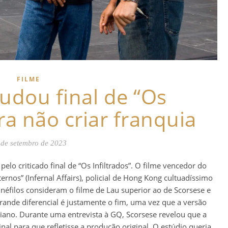
FILME
udou final de “Os
ara não criar franquia
 de setembro de 2023
elo criticado final de “Os Infiltrados”. O filme vencedor do
rnos” (Infernal Affairs), policial de Hong Kong cultuadíssimo
néfilos consideram o filme de Lau superior ao de Scorsese e
nde diferencial é justamente o fim, uma vez que a versão
ano. Durante uma entrevista à GQ, Scorsese revelou que a
inal para que refletisse a produção original. O estúdio queria