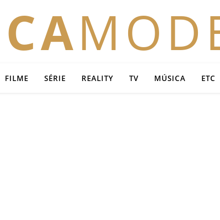
OCA
MOD
FILME
SÉRIE
REALITY
TV
MÚSICA
ETC