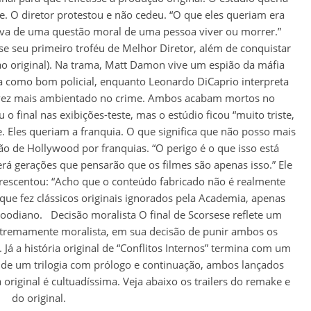
. O diretor protestou e não cedeu. “O que eles queriam era
atava de uma questão moral de uma pessoa viver ou morrer.”
se seu primeiro troféu de Melhor Diretor, além de conquistar
 ao original). Na trama, Matt Damon vive um espião da máfia
taca como bom policial, enquanto Leonardo DiCaprio interpreta
a vez mais ambientado no crime. Ambos acabam mortos no
o final nas exibições-teste, mas o estúdio ficou “muito triste,
 Eles queriam a franquia. O que significa que não posso mais
são de Hollywood por franquias. “O perigo é o que isso está
rá gerações que pensarão que os filmes são apenas isso.” Ele
acrescentou: “Acho que o conteúdo fabricado não é realmente
que fez clássicos originais ignorados pela Academia, apenas
odiano. Decisão moralista O final de Scorsese reflete um
 extremamente moralista, em sua decisão de punir ambos os
 Já a história original de “Conflitos Internos” termina com um
o de um trilogia com prólogo e continuação, ambos lançados
riginal é cultuadíssima. Veja abaixo os trailers do remake e
do original.