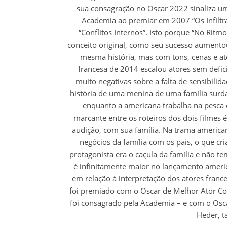
sua consagração no Oscar 2022 sinaliza um
Academia ao premiar em 2007 “Os Infiltr
“Conflitos Internos”. Isto porque “No Ritm
conceito original, como seu sucesso aumentou
mesma história, mas com tons, cenas e até
francesa de 2014 escalou atores sem defici
muito negativas sobre a falta de sensibili
história de uma menina de uma família surda 
enquanto a americana trabalha na pesca 
marcante entre os roteiros dos dois filmes 
audição, com sua família. Na trama american
negócios da família com os pais, o que cri
protagonista era o caçula da família e não 
é infinitamente maior no lançamento ameri
em relação à interpretação dos atores franc
foi premiado com o Oscar de Melhor Ator Co
foi consagrado pela Academia – e com o Osca
Heder, t