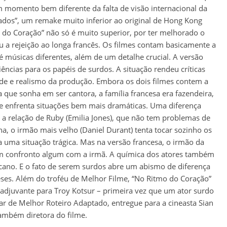
 momento bem diferente da falta de visão internacional da
ados”, um remake muito inferior ao original de Hong Kong
o do Coração” não só é muito superior, por ter melhorado o
 a rejeição ao longa francês. Os filmes contam basicamente a
 músicas diferentes, além de um detalhe crucial. A versão
ências para os papéis de surdos. A situação rendeu críticas
dade e realismo da produção. Embora os dois filmes contem a
que sonha em ser cantora, a família francesa era fazendeira,
e enfrenta situações bem mais dramáticas. Uma diferença
é a relação de Ruby (Emilia Jones), que não tem problemas de
a, o irmão mais velho (Daniel Durant) tenta tocar sozinho os
a uma situação trágica. Mas na versão francesa, o irmão da
tem confronto algum com a irmã. A química dos atores também
cano. E o fato de serem surdos abre um abismo de diferença
eses. Além do troféu de Melhor Filme, “No Ritmo do Coração”
adjuvante para Troy Kotsur – primeira vez que um ator surdo
r de Melhor Roteiro Adaptado, entregue para a cineasta Sian
ambém diretora do filme.