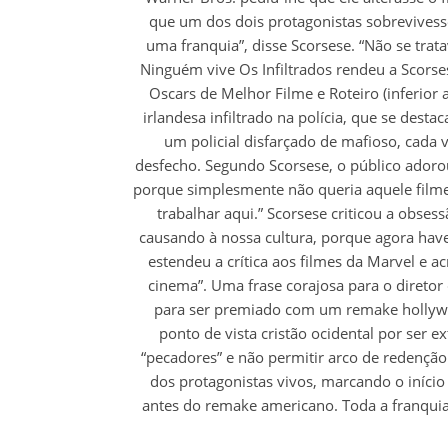
que um dos dois protagonistas sobrevivesse
uma franquia”, disse Scorsese. “Não se tr
Ninguém vive Os Infiltrados rendeu a Scorse
Oscars de Melhor Filme e Roteiro (inferior
irlandesa infiltrado na polícia, que se des
um policial disfarçado de mafioso, cad
desfecho. Segundo Scorsese, o público adorou 
porque simplesmente não queria aquele filme.
trabalhar aqui.” Scorsese criticou a obses
causando à nossa cultura, porque agora have
estendeu a crítica aos filmes da Marvel e 
cinema”. Uma frase corajosa para o diretor 
para ser premiado com um remake hollywo
ponto de vista cristão ocidental por ser
“pecadores” e não permitir arco de redenção.
dos protagonistas vivos, marcando o iníci
antes do remake americano. Toda a franquia o