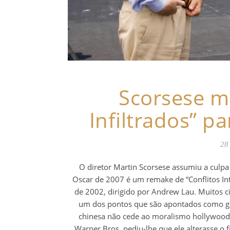
Scorsese m
Infiltrados” p
28
O diretor Martin Scorsese assumiu a culpa p
Oscar de 2007 é um remake de “Conflitos Inte
de 2002, dirigido por Andrew Lau. Muitos ci
um dos pontos que são apontados como gra
chinesa não cede ao moralismo hollywoodi
Warner Bros. pediu-lhe que ele alterasse o f