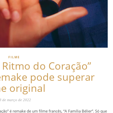
FILME
 Ritmo do Coração”
emake pode superar
me original
8 de março de 2022
ão” é remake de um filme francês, “A Família Bélier”. Só que