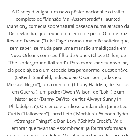
A Disney divulgou um novo pôster nacional e o trailer
completo de “Mansão Mal-Assombrada” (Haunted
Mansion), comédia sobrenatural baseada numa atração da
Disneylândia, que reúne um elenco de peso. O filme traz
Rosario Dawson (“Luke Cage”) como uma mãe solteira que,
sem saber, se muda para uma mansão amaldiçoada em
Nova Orleans com seu filho de 9 anos (Chase Dillon, de
“The Underground Railroad”). Para exorcizar seu novo lar,
ela pede ajuda a um especialista paranormal questionável
(LaKeith Stanfield, indicado ao Oscar por “Judas e o
Messias Negro”), uma médium (Tiffany Haddish, de “Sócias
em Guerra”), um padre (Owen Wilson, de “Loki”) e um
historiador (Danny DeVito, de “It’s Always Sunny in
Philadelphia”). O elenco grandioso ainda inclui Jamie Lee
Curtis (“Halloween”), Jared Leto (“Morbius”), Winona Ryder
(“Stranger Things”) e Dan Levy (“Schitt’s Creek”). Vale
lembrar que “Mansão Assombrada” já foi transformada
numa comédia com Eddie Murphy, que foi um fracasso de