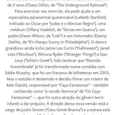
de 9 anos (Chase Dillon, de “The Underground Railroad”).
Para exorcizar seu novo lar, ela pede ajuda a um
especialista paranormal questionável (LaKeith Stanfield,
indicado ao Oscar por “Judas e o Messias Negro”), uma
médium (Tiffany Haddish, de “Sócias em Guerra”), um
padre (Owen Wilson, de “Loki”) e um historiador (Danny
DeVito, de “It’s Always Sunny in Philadelphia”). O elenco
grandioso ainda inclui Jamie Lee Curtis (“Halloween”), Jared
Leto (“Morbius”), Winona Ryder (“Stranger Things”) e Dan
Levy (“Schitt’s Creek”). Vale lembrar que “Mansão
Assombrada” já foi transformada numa comédia com
Eddie Murphy, que foi um fracasso de bilheterias em 2003.
Mas o estúdio é destemido e decidiu filmar um roteiro de
Kate Dipold, responsável por “Caça-Fantasmas” – também
conhecido como “a versão feminina” de “Os Caça-
Fantasmas” – , que foi outra atração do gênero terrir
infantil a dar prejuízo. A direção dessa nova versão está a
cargo de Justin Simien (“Cara Gente Branca”) e a estreia está