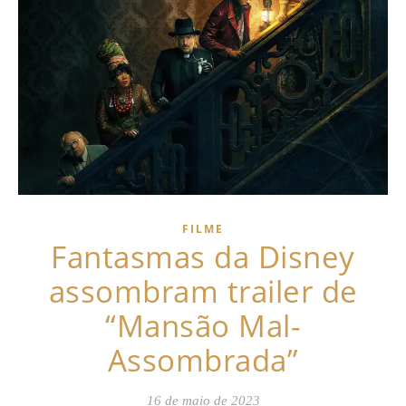
FILME
Fantasmas da Disney
assombram trailer de
“Mansão Mal-
Assombrada”
16 de maio de 2023