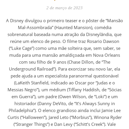
2 de março de 2023
A Disney divulgou o primeiro teaser e o pôster de “Mansão
Mal-Assombrada” (Haunted Mansion), comédia
sobrenatural baseada numa atração da Disneylândia, que
reúne um elenco de peso. O filme traz Rosario Dawson
(“Luke Cage”) como uma mãe solteira que, sem saber, se
muda para uma mansão amaldiçoada em Nova Orleans
com seu filho de 9 anos (Chase Dillon, de “The
Underground Railroad”). Para exorcizar seu novo lar, ela
pede ajuda a um especialista paranormal questionável
(LaKeith Stanfield, indicado ao Oscar por “Judas e o
Messias Negro”), um médium (Tiffany Haddish, de “Sócias
em Guerra”), um padre (Owen Wilson, de “Loki”) e um
historiador (Danny DeVito, de “It’s Always Sunny in
Philadelphia”). O elenco grandioso ainda inclui Jamie Lee
Curtis (“Halloween”), Jared Leto (“Morbius”), Winona Ryder
(“Stranger Things”) e Dan Levy (“Schitt’s Creek”). Vale