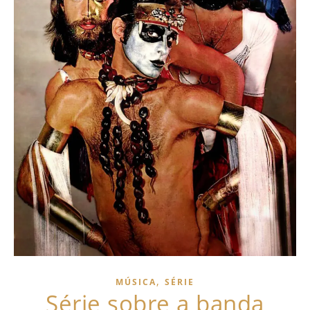
,
MÚSICA
SÉRIE
Série sobre a banda