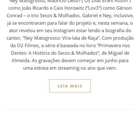
Ney Matogrosso, Mauricio Destri (“Os Dias Eram Assim”)
como João Ricardo e Caio Horowitz (“Lov3”) como Gérson
Conrad – o trio Secos & Molhados. Gabriel e Ney, inclusive,
já se encontraram para falar do projeto e, nesta semana, o
ator revelou em seu Instagram estar lendo a biografia do
cantor, “Ney Matogrosso: Vira-lata de Raça”. Com produção
da O2 Filmes, a série é baseada no livro “Primavera nos
Dentes: A História do Secos & Molhados”, de Miguel de
Almeida. As gravações devem começar em junho para
uma estreia em streaming no ano que vem.
LEIA MAIS