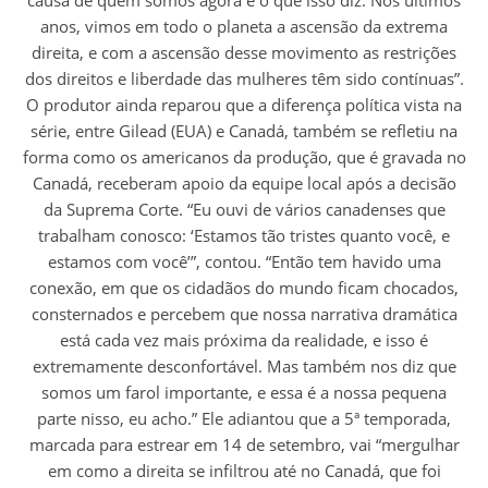
causa de quem somos agora e o que isso diz. Nos últimos
anos, vimos em todo o planeta a ascensão da extrema
direita, e com a ascensão desse movimento as restrições
dos direitos e liberdade das mulheres têm sido contínuas”.
O produtor ainda reparou que a diferença política vista na
série, entre Gilead (EUA) e Canadá, também se refletiu na
forma como os americanos da produção, que é gravada no
Canadá, receberam apoio da equipe local após a decisão
da Suprema Corte. “Eu ouvi de vários canadenses que
trabalham conosco: ‘Estamos tão tristes quanto você, e
estamos com você’”, contou. “Então tem havido uma
conexão, em que os cidadãos do mundo ficam chocados,
consternados e percebem que nossa narrativa dramática
está cada vez mais próxima da realidade, e isso é
extremamente desconfortável. Mas também nos diz que
somos um farol importante, e essa é a nossa pequena
parte nisso, eu acho.” Ele adiantou que a 5ª temporada,
marcada para estrear em 14 de setembro, vai “mergulhar
em como a direita se infiltrou até no Canadá, que foi