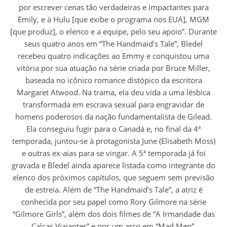
por escrever cenas tão verdadeiras e impactantes para
Emily, e à Hulu [que exibe o programa nos EUA], MGM
[que produz], o elenco e a equipe, pelo seu apoio”. Durante
seus quatro anos em “The Handmaid’s Tale”, Bledel
recebeu quatro indicações ao Emmy e conquistou uma
vitória por sua atuação na série criada por Bruce Miller,
baseada no icônico romance distópico da escritora
Margaret Atwood. Na trama, ela deu vida a uma lésbica
transformada em escrava sexual para engravidar de
homens poderosos da nação fundamentalista de Gilead.
Ela conseguiu fugir para o Canadá e, no final da 4ª
temporada, juntou-se à protagonista June (Elisabeth Moss)
e outras ex-aias para se vingar. A 5ª temporada já foi
gravada e Bledel ainda aparece listada como integrante do
elenco dos próximos capítulos, que seguem sem previsão
de estreia. Além de “The Handmaid’s Tale”, a atriz é
conhecida por seu papel como Rory Gilmore na série
“Gilmore Girls”, além dos dois filmes de “A Irmandade das
Calças Viajantes” e por um arco em “Mad Men”.