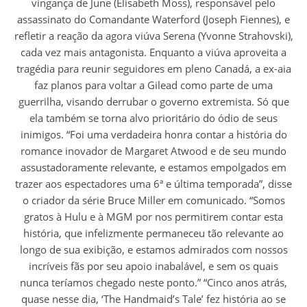
vingança de June (Elisabeth Moss), responsável pelo
assassinato do Comandante Waterford (Joseph Fiennes), e
refletir a reação da agora viúva Serena (Yvonne Strahovski),
cada vez mais antagonista. Enquanto a viúva aproveita a
tragédia para reunir seguidores em pleno Canadá, a ex-aia
faz planos para voltar a Gilead como parte de uma
guerrilha, visando derrubar o governo extremista. Só que
ela também se torna alvo prioritário do ódio de seus
inimigos. “Foi uma verdadeira honra contar a história do
romance inovador de Margaret Atwood e de seu mundo
assustadoramente relevante, e estamos empolgados em
trazer aos espectadores uma 6ª e última temporada”, disse
o criador da série Bruce Miller em comunicado. “Somos
gratos à Hulu e à MGM por nos permitirem contar esta
história, que infelizmente permaneceu tão relevante ao
longo de sua exibição, e estamos admirados com nossos
incríveis fãs por seu apoio inabalável, e sem os quais
nunca teríamos chegado neste ponto.” “Cinco anos atrás,
quase nesse dia, ‘The Handmaid’s Tale’ fez história ao se