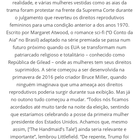
realidade, e várias mulheres vestidas como as aias da
trama foram protestar na frente da Suprema Corte durante
o julgamento que reverteu os direitos reprodutivos
femininos para uma condição anterior a dos anos 1970.
Escrito por Margaret Atwood, o romance sci-fi (“O Conto da
Aia” no Brasil) adaptado na série premiada se passa num
futuro próximo quando os EUA se transformam num
patriarcado religioso e totalitário – conhecido como
República de Gilead – onde as mulheres tem seus direitos
suprimidos. A série começou a ser desenvolvida na
primavera de 2016 pelo criador Bruce Miller, quando
ninguém imaginava que uma ameaça aos direitos
reprodutivos poderia surgir durante sua exibição. Mas já
no outono tudo começou a mudar. “Todos nós ficamos
acordados até muito tarde na noite da eleição, sentindo
que estaríamos celebrando a posse da primeira mulher
presidente dos Estados Unidos. Achamos que, mesmo
assim, [‘The Handmaid’s Tale’] ainda seria relevante e
importante”, lembrou Littlefield. “De repente, Trump foi