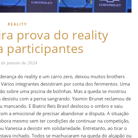
REALITY
ra prova do reality
 participantes
 de janeiro de 2024
derança do reality e um carro zero, deixou muitos brothers
Vários integrantes desistiram por conta dos ferimentos. Uma
pão sobre uma piscina de bolinhas. Mas a queda se mostrou
n desistiu com a perna sangrando. Yasmin Brunet reclamou de
u mancando. E Biatriz Reis Brasil deslocou o ombro e saiu
com a emocional de precisar abandonar a disputa. A situação
embora mesmo sem ter condições de continuar na competição,
 Vanessa a desistir em solidariedade. Entretanto, ao tirar o
é estava inchado. Todos se machucaram na queda do alçapão ou