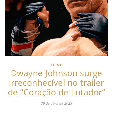
FILME
Dwayne Johnson surge
irreconhecível no trailer
de “Coração de Lutador”
29 de abril de 2025