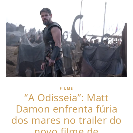
FILME
“A Odisseia”: Matt
Damon enfrenta fúria
dos mares no trailer do
novo filme de