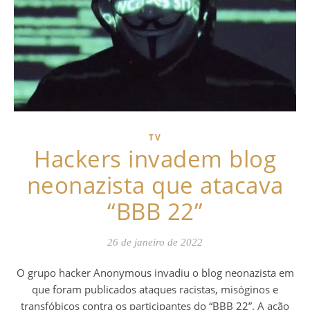
TV
Hackers invadem blog
neonazista que atacava
“BBB 22”
26 de janeiro de 2022
O grupo hacker Anonymous invadiu o blog neonazista em
que foram publicados ataques racistas, misóginos e
transfóbicos contra os participantes do “BBB 22”. A ação