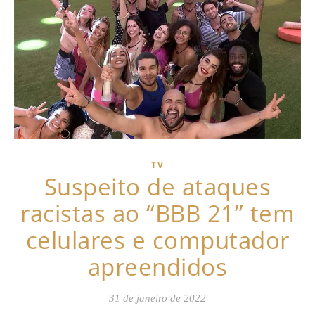
TV
Suspeito de ataques
racistas ao “BBB 21” tem
celulares e computador
apreendidos
31 de janeiro de 2022