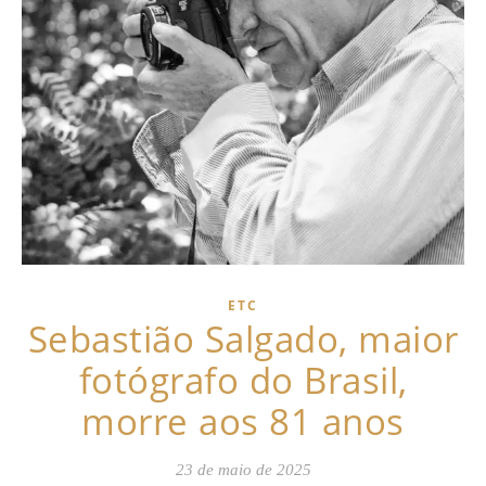
ETC
Sebastião Salgado, maior
fotógrafo do Brasil,
morre aos 81 anos
23 de maio de 2025