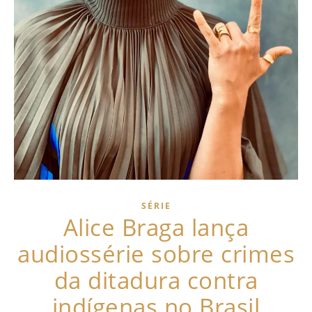
SÉRIE
Alice Braga lança
audiossérie sobre crimes
da ditadura contra
indígenas no Brasil