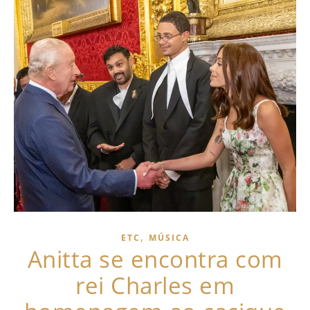
,
ETC
MÚSICA
Anitta se encontra com
rei Charles em