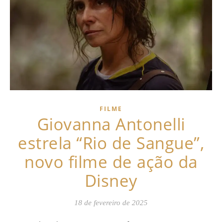
FILME
Giovanna Antonelli
estrela “Rio de Sangue”,
novo filme de ação da
Disney
18 de fevereiro de 2025