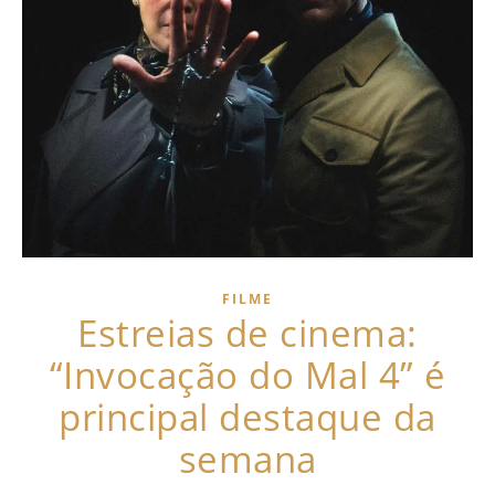
FILME
Estreias de cinema:
“Invocação do Mal 4” é
principal destaque da
semana