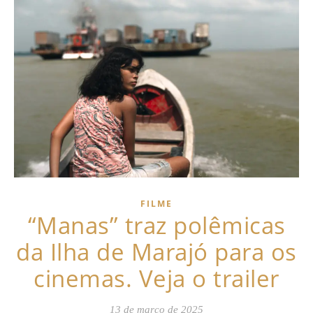
FILME
“Manas” traz polêmicas
da Ilha de Marajó para os
cinemas. Veja o trailer
13 de março de 2025