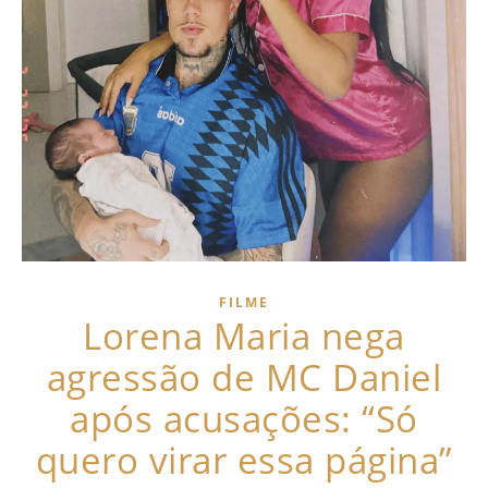
FILME
Lorena Maria nega
agressão de MC Daniel
após acusações: “Só
quero virar essa página”