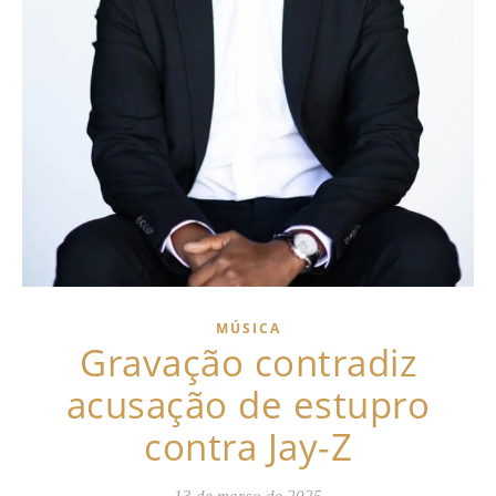
MÚSICA
Gravação contradiz
acusação de estupro
contra Jay-Z
13 de março de 2025