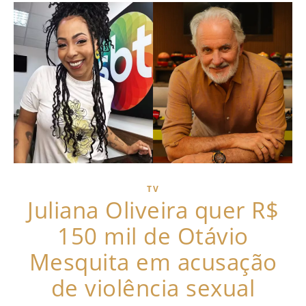
TV
Juliana Oliveira quer R$
150 mil de Otávio
Mesquita em acusação
de violência sexual