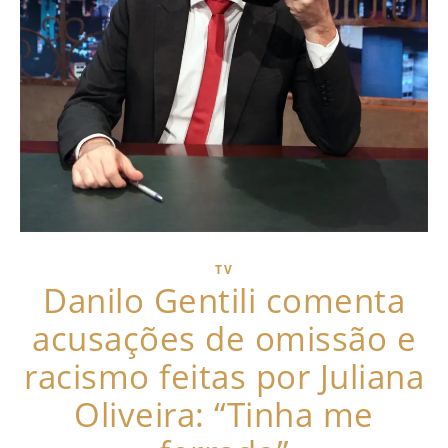
TV
Danilo Gentili comenta
acusações de omissão e
racismo feitas por Juliana
Oliveira: “Tinha me