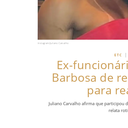
Instagram/Juliano Carvalho
|
ETC
Ex-funcionár
Barbosa de r
para re
Juliano Carvalho afirma que participou d
relata ro