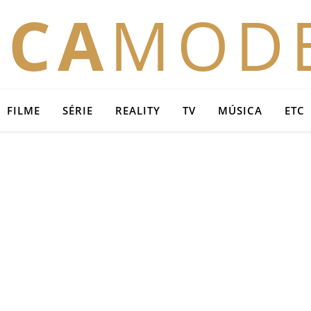
OCA
MOD
FILME
SÉRIE
REALITY
TV
MÚSICA
ETC