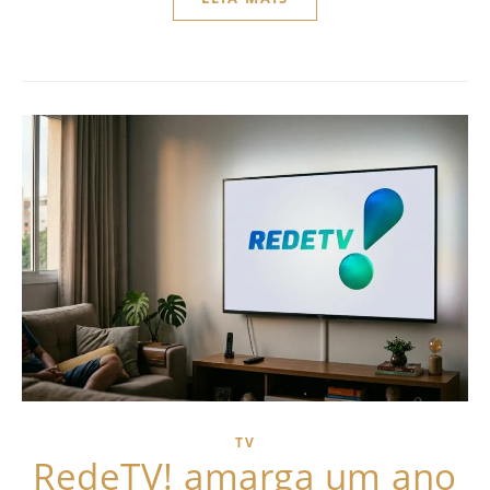
TV
RedeTV! amarga um ano