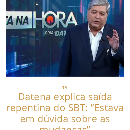
TV
Datena explica saída
repentina do SBT: “Estava
em dúvida sobre as
mudanças”