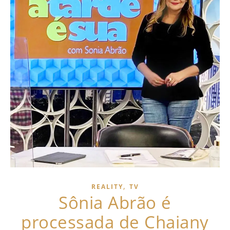
,
REALITY
TV
Sônia Abrão é
processada de Chaiany