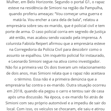
Mulher, em Belo Horizonte. Segundo o portal G1, o rapaz
esteve na residência de Simioni na região da Pampulha,
quando proferiu ameaças: “Vou começar uma guerra e
matá-la. Vou encher a cara dela de bala”, relatou a
empresária sobre seu ex-marido, que é policial civil e tem
porte de arma. O caso policial corria em segredo de Justiça
até então, mas acabou sendo vazado pela imprensa. A
colunista Fabíola Reipert afirmou que a empresária esteve
na Corregedoria da Polícia Civil para descobrir como o
assunto se espalhou. Um inquérito policial foi instaurado,
e Leonardo Simioni segue na ativa como investigador.
Não foi a primeira vez Os dois tiveram um relacionamento
de dois anos, mas Simioni relata que o rapaz não aceitava
o término. Essa não é a primeira denúncia que a
empresária faz contra o ex-marido. Outra situação ocorreu
em 2018, quando ela pegou o carro e tentou sair de casa
após uma discussão. Na época, o ex-marido foi atrás de
Simioni com seu próprio automóvel e a impediu de sair do
local. Com isso, os veículos se chocaram, ele saiu e atirou