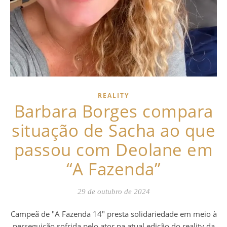
REALITY
Barbara Borges compara
situação de Sacha ao que
passou com Deolane em
“A Fazenda”
29 de outubro de 2024
Campeã de "A Fazenda 14" presta solidariedade em meio à
perseguição sofrida pelo ator na atual edição do reality da