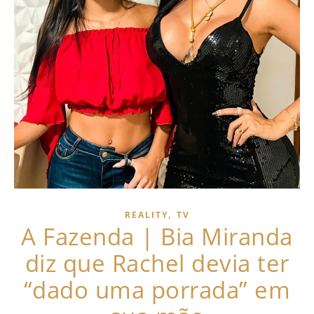
,
REALITY
TV
A Fazenda | Bia Miranda
diz que Rachel devia ter
“dado uma porrada” em