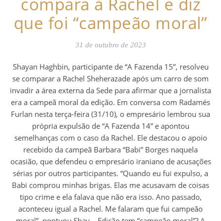
compara à Rachel e diz
que foi “campeão moral”
31 de outubro de 2023
Shayan Haghbin, participante de “A Fazenda 15”, resolveu
se comparar a Rachel Sheherazade após um carro de som
invadir a área externa da Sede para afirmar que a jornalista
era a campeã moral da edição. Em conversa com Radamés
Furlan nesta terça-feira (31/10), o empresário lembrou sua
própria expulsão de “A Fazenda 14” e apontou
semelhanças com o caso da Rachel. Ele destacou o apoio
recebido da campeã Barbara “Babi” Borges naquela
ocasião, que defendeu o empresário iraniano de acusações
sérias por outros participantes. “Quando eu fui expulso, a
Babi comprou minhas brigas. Elas me acusavam de coisas
tipo crime e ela falava que não era isso. Ano passado,
aconteceu igual a Rachel. Me falaram que fui campeão
moral”, pontuou Shay. Edição tem “campeão moral”? A