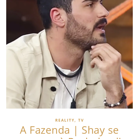
,
REALITY
TV
A Fazenda | Shay se