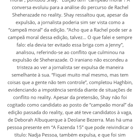
conversa evoluiu para a análise do percurso de Rachel
Sheherazade no reality. Shay ressaltou que, apesar da
expulsão, a jornalista poderia sim ser vista como a
“campeã moral” da edição. “Acho que a Rachel pode ser a
campeã moral dessa edição, talvez… O que falei e sempre
falo: ela devia ter evitado essa briga com a Jenny”,
analisou, referindo-se ao conflito que culminou na
expulsão de Sheherazade. O iraniano não escondeu a
tristeza ao ver a jornalista ser expulsa de maneira
semelhante à sua. “Fiquei muito mal mesmo, mas tem
coisas que a gente não tem controle”, completou Haghbin,
evidenciando a impotência sentida diante de situações de
conflito no reality. Apesar da pretensão, Shay não foi
cogitado como candidato ao posto de “campeão moral” da
edição passada do reality, que até teve candidatos à vaga,
de Deborah Albuquerque à Deolane Bezerra. Mas há uma
pessoa presente em “A Fazenda 15” que pode reivindicar o
título: Nadja Pessoa, também expulsa, e que foi sim