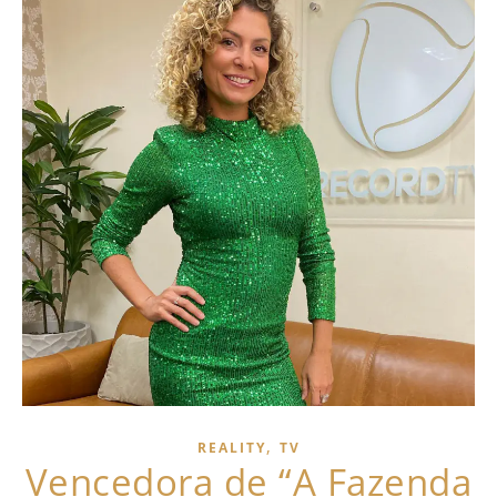
,
REALITY
TV
Vencedora de “A Fazenda