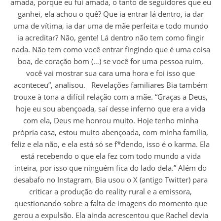
amada, porque eu fui amada, o tanto de seguidores que eu
ganhei, ela achou o quê? Que ia entrar lá dentro, ia dar
uma de vítima, ia dar uma de mãe perfeita e todo mundo
ia acreditar? Não, gente! Lá dentro não tem como fingir
nada. Não tem como você entrar fingindo que é uma coisa
boa, de coração bom (…) se você for uma pessoa ruim,
você vai mostrar sua cara uma hora e foi isso que
aconteceu”, analisou. Revelações familiares Bia também
trouxe à tona a difícil relação com a mãe. “Graças a Deus,
hoje eu sou abençoada, saí desse inferno que era a vida
com ela, Deus me honrou muito. Hoje tenho minha
própria casa, estou muito abençoada, com minha família,
feliz e ela não, e ela está só se f*dendo, isso é o karma. Ela
está recebendo o que ela fez com todo mundo a vida
inteira, por isso que ninguém fica do lado dela.” Além do
desabafo no Instagram, Bia usou o X (antigo Twitter) para
criticar a produção do reality rural e a emissora,
questionando sobre a falta de imagens do momento que
gerou a expulsão. Ela ainda acrescentou que Rachel devia