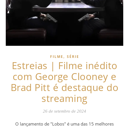
,
FILME
SÉRIE
Estreias | Filme inédito
com George Clooney e
Brad Pitt é destaque do
streaming
26 de setembro de 2024
O lançamento de "Lobos" é uma das 15 melhores