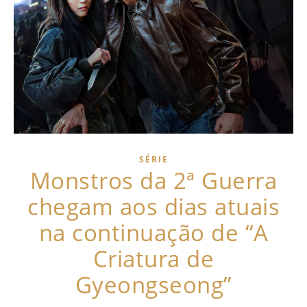
SÉRIE
Monstros da 2ª Guerra
chegam aos dias atuais
na continuação de “A
Criatura de
Gyeongseong”