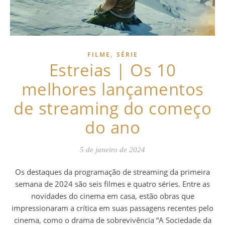
,
FILME
SÉRIE
Estreias | Os 10
melhores lançamentos
de streaming do começo
do ano
5 de janeiro de 2024
Os destaques da programação de streaming da primeira semana de 2024 são seis filmes e quatro séries. Entre as novidades do cinema em casa, estão obras que impressionaram a crítica em suas passagens recentes pelo cinema, como o drama de sobrevivência “A Sociedade da Neve”, o terror “Fale Comigo” e a biografia nacional “Nosso Sonho”, além do novo “Jogos Vorazes”. Já as séries são compostas por dois animes e duas produções live-actions estreladas por grandes astros asiáticos, com destaque para a vencedora do Oscar 2023 de Melhor Atriz, Michelle Yeoh. Confira abaixo mais detalhes. FILMES A SOCIEDADE DA NEVE | NETFLIX O drama de sobrevivência do cineasta espanhol J.A. Bayona é uma recriação dramática do desastre aéreo envolvendo o voo 571 da Força Aérea Uruguaia em 1972. Este evento, que se tornou conhecido como “Milagre dos Andes” e “Sobreviventes dos Andes”, envolveu a queda de um avião na cordilheira chilena, transportando uma equipe uruguaia de rúgbi, com seus amigos e familiares. Baseada no livro de 2009 do jornalista uruguaio Pablo Vierci, a produção oferece uma narrativa autêntica, destacando a resiliência humana e a realidade angustiante do canibalismo enfrentado pelos sobreviventes. O elenco, composto por atores latino-americanos relativamente desconhecidos, adiciona realismo à história, capturando as dificuldades da situação extrema vivida pelos personagens. A produção contou com filmagens em locações reais, nas próprias montanhas dos Andes e na Serra Nevada, na Espanha. A história é principalmente narrada por Numa Turcatti (Enzo Vogrincic), um estudante de direito, que originalmente optou por não participar da viagem. A narrativa alterna entre os eventos anteriores ao acidente, destacando o espírito jovial da equipe de rúgbi de Old Christians, e os momentos após a queda, com cenas intensas do acidente e dos esforços para sobrevivência em condições extremas. A representação do acidente é marcada por realismo e tensão, seguida pela luta contínua pela sobrevivência dos personagens, culminando em uma dramática caminhada de 10 dias para a segurança realizada por Nando Parrado (Agustín Pardella) e Roberto Canessa (Matías Recalt). Repleto de momentos emocionantes, o longa também destaca a cinematografia de Pedro Luque e a trilha sonora de Michael Giacchino, que contribuem para a atmosfera de tensão e desespero. Os 96% de aprovação no Rotten Tomatoes confirmam que se trata da melhor versão cinematográfica da tragédia, que já foi filmada anteriormente numa produção mexicana dos anos 1970 e no drama hollywoodiano “Vivos”, de 1993. Além disso, os fatos reais servem de clara inspiração para a série “Yellowjackets”, atual sucesso da Paramount+. FALE COMIGO | PRIME VIDEO Com a fama de melhor terror dos últimos anos, o longa de estreia dos irmãos gêmeos Danny e Michael Philippou apresenta uma trama de possessão diferente de tudo que já foi feito. O filme acompanha um grupo de jovens na Austrália, que descobrem uma mão embalsamada que supostamente pertenceu a um médium ou satanista. Essa mão torna-se o objeto central de um jogo perigoso e viciante, que permite aos jogadores comunicar-se com os mortos. Ao segurar a mão e pronunciar as palavras “fale comigo”, o jogador pode ver o que parece ser um fantasma. Ao adicionar “eu te deixo entrar”, o espírito assume o controle do corpo do jogador até que alguém retire o objeto de suas mãos. Existem regras adicionais, como um tempo limite, para impedir que a possessão se torne definitiva. A protagonista é Mia (Sophie Wilde, de “Eden”), uma adolescente introvertida que perdeu a mãe e se vê atraída por essa experiência sobrenatural, inicialmente tratada como uma atração de festa. Sua obsessão em contatar a mãe logo a faz descobrir como a brincadeira pode ser mortal, quando as regras são quebradas. A trama também aborda temas como a cultura da internet, onde a possessão demoníaca se torna uma tendência viral, e a busca por escapismo através de rituais perigosos. O filme foi um sucesso instantâneo no Festival de Sundance deste ano, quando caiu nas graças dos críticos e desencadeou uma guerra por seus direitos de distribuição – vencida pelo estúdio indie especializado A24. Com impressionantes 95% de aprovação da crítica, registrada no site Rotten Tomatoes, a obra chama atenção pelos efeitos assustadores e a habilidade dos diretores em equilibrar humor e terror. JOGOS VORAZES: A CANTIGA DOS PÁSSAROS E DAS SERPENTES | VOD* Versão “Malévola” de “Jogos Vorazes”, o filme é um prólogo centrado na trajetória inicial de Coriolanus Snow, que mais tarde se torna o presidente tirânico de Panem. Interpretado por Tom Blyth (da série “A Idade Dourada”), o jovem Snow é apresentado como um estudante de uma família outrora influente, mas agora empobrecida. Ele é encarregado de ser mentor de Lucy Gray Baird, uma tributo do Distrito 12 (o mesmo de Katniss), vivida por Rachel Zegler (“Amor, Sublime Amor”). Ambientada numa época em que os Jogos Vorazes ainda estão se estabelecendo como um instrumento de opressão, a trama explora as origens do evento e o início da ascensão de Snow ao poder. Dirigido por Francis Lawrence e escrito por Michael Arndt, veteranos da franquia, o filme detalha o desenvolvimento moral de Snow, entre a sua ambição e seu senso de moralidade. A dinâmica entre Snow e Lucy Gray evolui durante os Jogos, com o futuro presidente reconhecendo o potencial dos Jogos como ferramenta política e espetáculo manipulador. A narrativa é enriquecida por personagens secundários marcantes, como a Dra. Volumnia Gaul, interpretada por Viola Davis (“A Mulher Rei”), uma personificação da crueldade e manipulação do regime de Panem, o reitor de universidade Dean Casca Highbottom, vivido por Peter Dinklage (“Game of Thrones”) e responsável por uma dinâmica complexa com Snow, além de Jason Schwartzman (“Fargo”), que acrescenta uma camada de humor negro como Lucretius “Lucky” Flickerman, o apresentador dos Jogos que é antepassado do personagem de Stanley Tucci nos filmes originais. Apesar de ter conquistado boa bilheteria, “A Canção dos Pássaros e das Serpentes” dividiu a crítica dos EUA, atingindo apenas 59% de aprovação, devido à duração excessiva (2h37) e por falhar em fornecer insights profundos sobre questões morais e políticas. O filme tenta balancear a violência dos Jogos com um drama político, mas acaba não atingindo plenamente esses objetivos. Além disso, introduz várias cenas de música, particularmente em torno do personagem de Lucy Gray Baird, aproveitando o talento vocal de Rachel Zegler, que prolongam demais a produção. O uso da música é um aspecto distintivo deste filme em comparação com os filmes anteriores, que se concentravam mais na ação. NOSSO SONHO | TELECINE Maior bilheteria nacional do ano, o filme biográfico narra a história de Claudinho e Buchecha, interpretados pelos atores Lucas Penteado (“BBB 21”) e Juan Paiva (“Um Lugar ao Sol”). A produção conta como uma amizade de infância se tornou icônica, apresentando os desafios pessoais de Claudinho (Penteado) e Buchecha (Paiva), dos bastidores da fama às dificuldades enfrentadas rumo ao sucesso, antes do final trágico da dupla, com a morte de Claudinho num acidente de trânsito em 2001. A história é contada sob visão de Buchecha, que insistiu para que Claudinho aceitasse formar uma dupla. O destino dos artistas começa a ser traçado quando sua primeira música toca numa rádio local e eles assinam contrato nos anos 1990. A história dirigida por Eduardo Albergaria (“Happy Hour”) ainda é marcada por hits que marcaram época, como “Só Love”, “Coisa de Cinema” e a homônima “Nosso Sonho”, que embalam a trama. O elenco também conta com Tatiana Tiburcio (“Terra e Paixão”), Nando Cunha (“Os Suburbanos”), Clara Moneke (“Vai na Fé”), Antônio Pitanga (“Amor Perfeito”) e Isabela Garcia (“Anos Dourados”) entre outros. Há algumas simplificações narrativas, mas “Bohemian Rhapsody” cometeu os mesmos pecados. “Nosso Sonho” ainda compartilha os mesmos acertos do filme sobre Freddie Mercury, ao enfatizar a emoção de seus personagens, que de forma catártica também emociona o público. DO OUTRO LADO DA DOR | NETFLIX Estreia do ator e roteirista Daniel Levy na direção de longa-metragens, o filme apresenta uma abordagem sensível e pessoal sobre a perda, diferenciando-se das comédias anteriores do artista, mais conhecido pelo sucesso de “Schitt’s Creek”. Ambientada em Londres e Paris, história relata o luto de Marc, interpretado pelo próprio Levy, um artista que se vê em um turbilhão de emoções após a trágica morte de seu marido, Oliver (Luke Evans), um famoso escritor de romances de fantasia. A trama se desenrola em torno da dificuldade de superação de Marc, destacando os desafios emocionais e a complexidade dos relacionamentos humanos. Para ajudar Marc no momento difícil, o filme destaca dois amigos mais próximos: Sophie (Ruth Negga, de “Preacher”) e Thomas (Himesh Patel, de “Yesterday”). Esses personagens, cada um com seus próprios desafios e inseguranças, formam uma espécie de família improvisada ao redor do enlutado. A narrativa se desenvolve quando Marc, após quase um ano da morte de Oliver, decide abrir um cartão de Natal deixado por ele, revelando segredos que abalam sua compreensão do relacionamento que eles compartilhavam. Esse ponto de virada leva os três amigos a uma viagem a Paris, onde Marc busca compreender melhor a vida secreta de Oliver, enquanto Sophie e Thomas enfrentam suas próprias lutas internas. Além de apresentar locais visualmente atraentes e um elenco carismático, a produção propõe uma reflexão sobre como lidamos com a perda e a importância dos amigos durante momentos difíceis. MAVKA – AVENTURA NA FLORESTA | *VOD A animação ucraniana explora a coexistência entre humanos e o mundo natural. Inspirada na peça de 1911 “The Forest Song” de Lesya Ukrainka, a trama segue Mavka, uma ninfa de cabelos verdes encarregada de proteger o “Coração da Floresta”. Ela se vê dividida entre seu dever e seu amor por Lukas, um músico humano