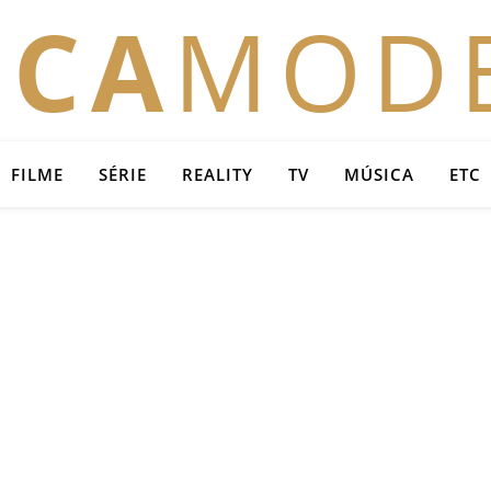
OCA
MOD
FILME
SÉRIE
REALITY
TV
MÚSICA
ETC