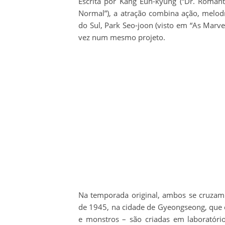
Escrita por Kang Eun-kyung (“Dr. Românt
Normal”), a atração combina ação, melod
do Sul, Park Seo-joon (visto em “As Marv
vez num mesmo projeto.
Na temporada original, ambos se cruzam 
de 1945, na cidade de Gyeongseong, que o
e monstros – são criadas em laboratór