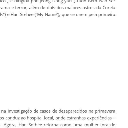
ico”) e dirigida por Jeong Dong-yun (“Tudo Bem Não Ser
rama e terror, além de dois dos maiores astros da Coreia
els”) e Han So-hee (“My Name”), que se unem pela primeira
na investigação de casos de desaparecidos na primavera
s conduz ao hospital local, onde estranhas experiências –
io. Agora, Han So-hee retorna como uma mulher fora de