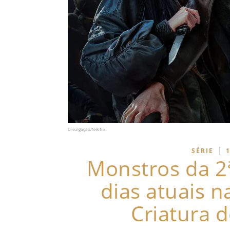
Divulgação/Netflix
|
SÉRIE
Monstros da 2
dias atuais n
Criatura 