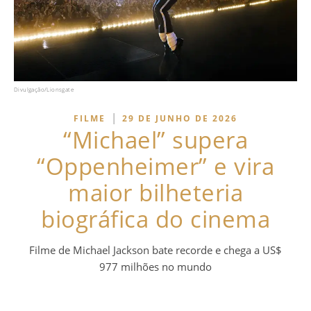
Divulgação/Lionsgate
|
FILME
29 DE JUNHO DE 2026
“Michael” supera
“Oppenheimer” e vira
maior bilheteria
biográfica do cinema
Filme de Michael Jackson bate recorde e chega a US$
977 milhões no mundo