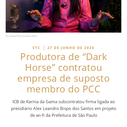
YouTube/The Connect Faith
|
ETC
27 DE JUNHO DE 2026
Produtora de “Dark
Horse” contratou
empresa de suposto
membro do PCC
ICB de Karina da Gama subcontratou firma ligada ao
presidiário Alex Leandro Bispo dos Santos em projeto
de wi-fi da Prefeitura de São Paulo