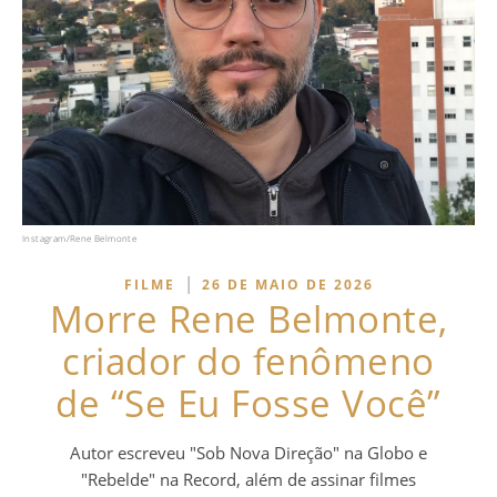
Instagram/Rene Belmonte
|
FILME
26 DE MAIO DE 2026
Morre Rene Belmonte,
criador do fenômeno
de “Se Eu Fosse Você”
Autor escreveu "Sob Nova Direção" na Globo e
"Rebelde" na Record, além de assinar filmes