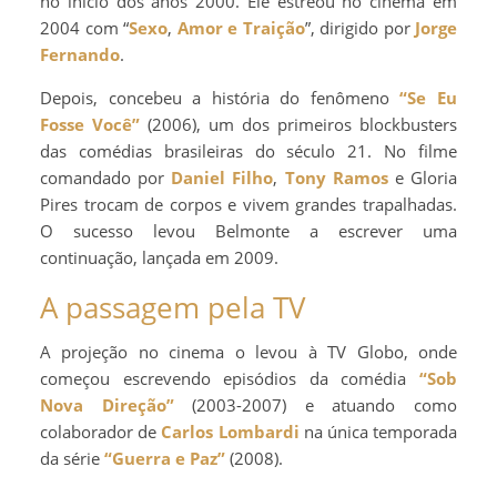
no início dos anos 2000. Ele estreou no cinema em
2004 com “
Sexo
,
Amor e Traição
”, dirigido por
Jorge
Fernando
.
Depois, concebeu a história do fenômeno
“Se Eu
Fosse Você”
(2006), um dos primeiros blockbusters
das comédias brasileiras do século 21. No filme
comandado por
Daniel Filho
,
Tony Ramos
e Gloria
Pires trocam de corpos e vivem grandes trapalhadas.
O sucesso levou Belmonte a escrever uma
continuação, lançada em 2009.
A passagem pela TV
A projeção no cinema o levou à TV Globo, onde
começou escrevendo episódios da comédia
“Sob
Nova Direção”
(2003-2007) e atuando como
colaborador de
Carlos Lombardi
na única temporada
da série
“Guerra e Paz”
(2008).