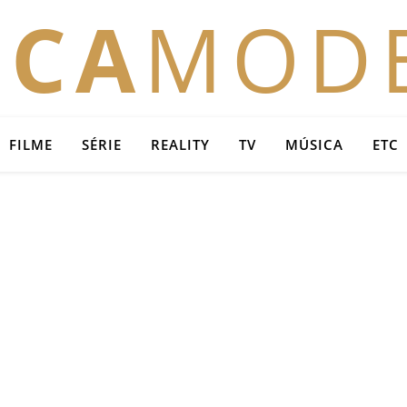
OCA
MOD
FILME
SÉRIE
REALITY
TV
MÚSICA
ETC