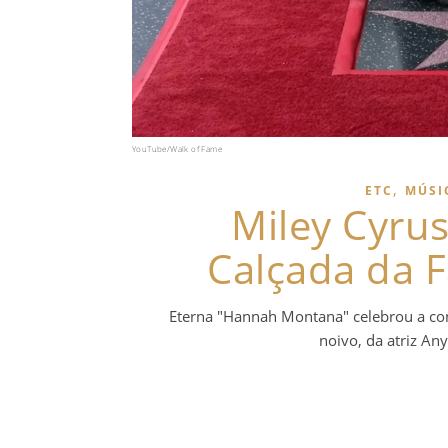
YouTube/Walk of Fame
,
ETC
MÚSI
Miley Cyrus
Calçada da 
Eterna "Hannah Montana" celebrou a con
noivo, da atriz An