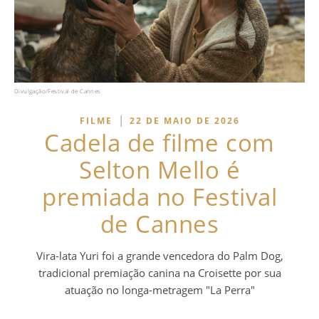
Divulgação/Festival de Cannes
|
FILME
22 DE MAIO DE 2026
Cadela de filme com
Selton Mello é
premiada no Festival
de Cannes
Vira-lata Yuri foi a grande vencedora do Palm Dog,
tradicional premiação canina na Croisette por sua
atuação no longa-metragem "La Perra"