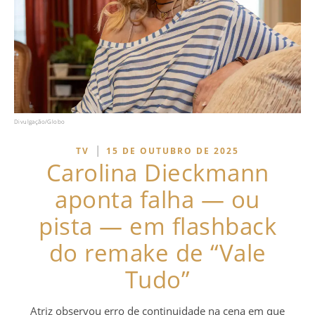
Divulgação/Globo
|
TV
15 DE OUTUBRO DE 2025
Carolina Dieckmann
aponta falha — ou
pista — em flashback
do remake de “Vale
Tudo”
Atriz observou erro de continuidade na cena em que