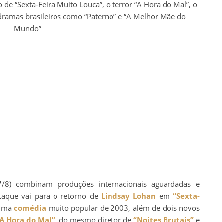
de “Sexta-Feira Muito Louca”, o terror “A Hora do Mal”, o
dramas brasileiros como “Paterno” e “A Melhor Mãe do
Mundo”
(7/8) combinam produções internacionais aguardadas e
taque vai para o retorno de
Lindsay Lohan
em
“Sexta-
 uma
comédia
muito popular de 2003, além de dois novos
A Hora do Mal”
, do mesmo diretor de
“Noites Brutais”
e