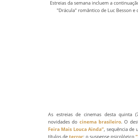
Estreias da semana incluem a continuação 
"Drácula" romântico de Luc Besson e 
As estreias de cinemas desta quinta 
novidades do
cinema brasileiro
. O des
Feira Mais Louca Ainda”
, sequência de
títulos de
terror
: o suspense psicológico
“