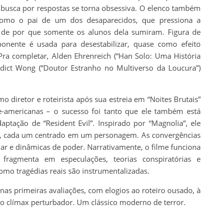
a busca por respostas se torna obsessiva. O elenco também
como o pai de um dos desaparecidos, que pressiona a
 de por que somente os alunos dela sumiram. Figura de
ponente é usada para desestabilizar, quase como efeito
 Pra completar, Alden Ehrenreich (“Han Solo: Uma História
nedict Wong (“Doutor Estranho no Multiverso da Loucura”)
 diretor e roteirista após sua estreia em “Noites Brutais”
rte-americanas – o sucesso foi tanto que ele também está
ação de “Resident Evil”. Inspirado por “Magnolia”, ele
os, cada um centrado em um personagem. As convergências
lar e dinâmicas de poder. Narrativamente, o filme funciona
 fragmenta em especulações, teorias conspiratórias e
omo tragédias reais são instrumentalizadas.
as primeiras avaliações, com elogios ao roteiro ousado, à
ao clímax perturbador. Um clássico moderno de terror.