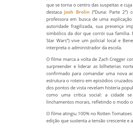
que se torna o centro das suspeitas e cuj
destaca
Josh Brolin
(“Duna: Parte 2”) 
professora em busca de uma explicação
autoridade fragilizada, sua presença im
simbólico da dor que corrói sua família.
Star Wars”) vive um policial local e Be
interpreta o administrador da escola.
O filme marca a volta de Zach Cregger como
surpreender e liderar as bilheterias no
confirmado para comandar uma nova adapt
estrutura o roteiro em episódios cruzad
dos pontos de vista revelam histeria popu
como uma crítica social: a cidade se
linchamentos morais, refletindo o modo c
O filme atingiu 100% no Rotten Tomatoes n
edição que sustenta a tensão crescente e 