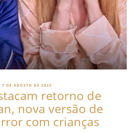
7 DE AGOSTO DE 2025
stacam retorno de
an, nova versão de
error com crianças