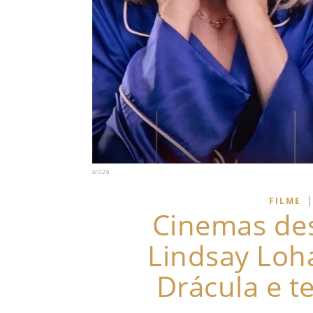
X/D26
|
FILME
Cinemas de
Lindsay Loh
Drácula e t