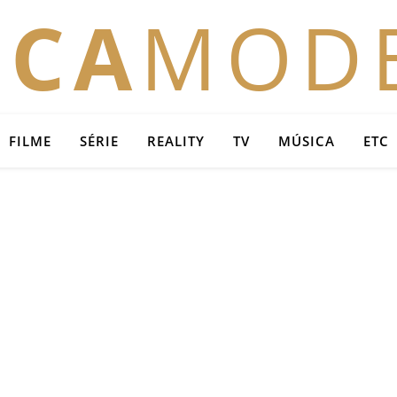
OCA
MOD
FILME
SÉRIE
REALITY
TV
MÚSICA
ETC