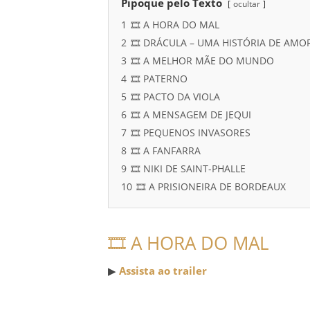
Pipoque pelo Texto
ocultar
1
🎞️ A HORA DO MAL
2
🎞️ DRÁCULA – UMA HISTÓRIA DE AM
3
🎞️ A MELHOR MÃE DO MUNDO
4
🎞️ PATERNO
5
🎞️ PACTO DA VIOLA
6
🎞️ A MENSAGEM DE JEQUI
7
🎞️ PEQUENOS INVASORES
8
🎞️ A FANFARRA
9
🎞️ NIKI DE SAINT-PHALLE
10
🎞️ A PRISIONEIRA DE BORDEAUX
🎞️ A HORA DO MAL
▶
Assista ao trailer