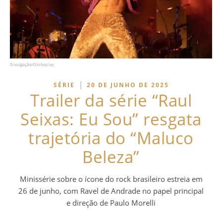
Divulgação/Globoplay
|
SÉRIE
20 DE JUNHO DE 2025
Trailer da série “Raul
Seixas: Eu Sou” resgata
trajetória do “Maluco
Beleza”
Minissérie sobre o ícone do rock brasileiro estreia em
26 de junho, com Ravel de Andrade no papel principal
e direção de Paulo Morelli