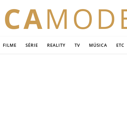
OCA
MOD
FILME
SÉRIE
REALITY
TV
MÚSICA
ETC