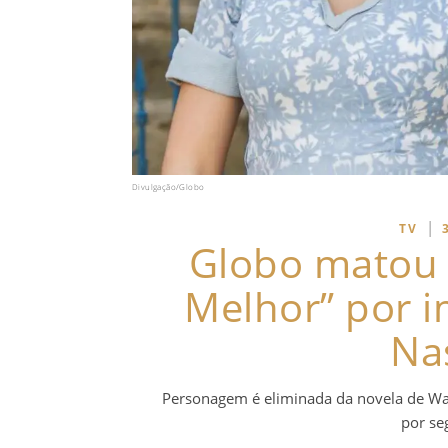
Divulgação/Globo
|
TV
Globo matou 
Melhor” por 
Na
Personagem é eliminada da novela de Wal
por se