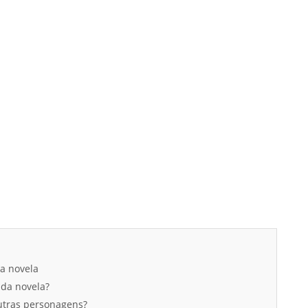
da novela
 da novela?
outras personagens?