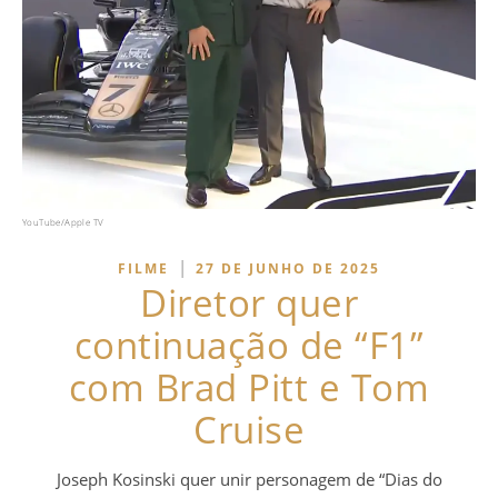
YouTube/Apple TV
|
FILME
27 DE JUNHO DE 2025
Diretor quer
continuação de “F1”
com Brad Pitt e Tom
Cruise
Joseph Kosinski quer unir personagem de “Dias do