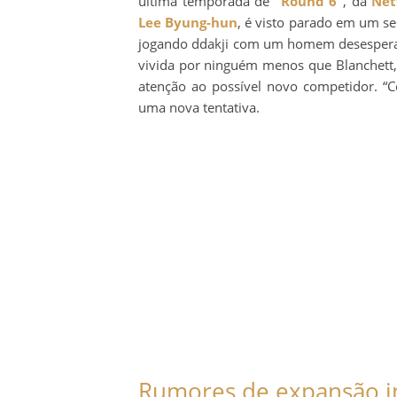
última temporada de
“Round 6”
, da
Net
Lee Byung-hun
, é visto parado em um s
jogando ddakji com um homem desespera
vivida por ninguém menos que Blanchett,
atenção ao possível novo competidor. 
uma nova tentativa.
Rumores de expansão in