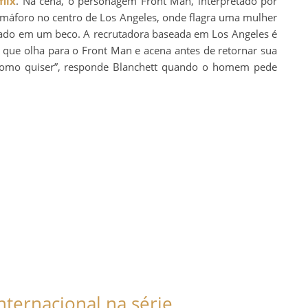
flix
. Na cena, o personagem Front Man, interpretado por
emáforo no centro de Los Angeles, onde flagra uma mulher
do em um beco. A recrutadora baseada em Los Angeles é
 que olha para o Front Man e acena antes de retornar sua
“Como quiser”, responde Blanchett quando o homem pede
ternacional na série