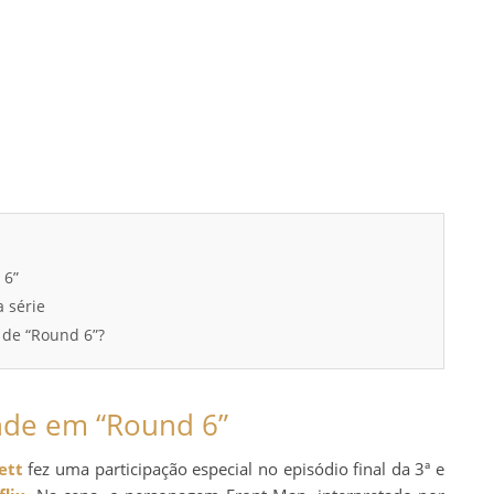
 6”
 série
 de “Round 6”?
nde em “Round 6”
ett
fez uma participação especial no episódio final da 3ª e