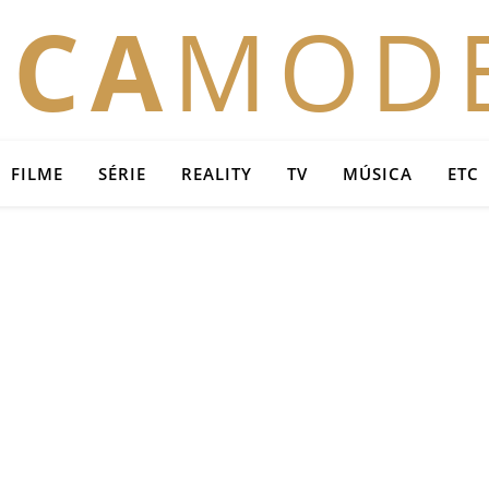
OCA
MOD
FILME
SÉRIE
REALITY
TV
MÚSICA
ETC