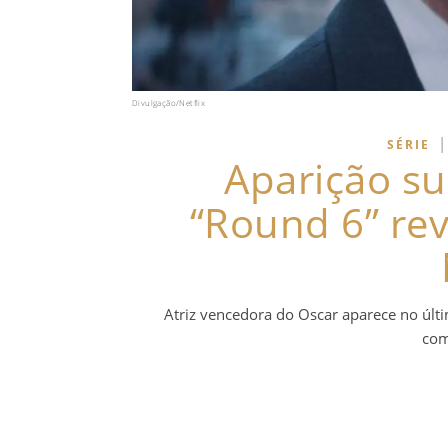
Divulgação/Netflix
|
SÉRIE
Aparição su
“Round 6” rev
Atriz vencedora do Oscar aparece no últi
com