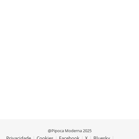
@Pipoca Moderna 2025
Privacidade
|
Cookies
|
Facebook
|
X
|
Bluesky
|