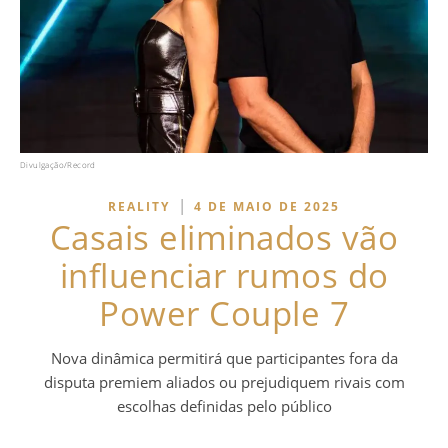
Divulgação/Record
|
REALITY
4 DE MAIO DE 2025
Casais eliminados vão
influenciar rumos do
Power Couple 7
Nova dinâmica permitirá que participantes fora da
disputa premiem aliados ou prejudiquem rivais com
escolhas definidas pelo público