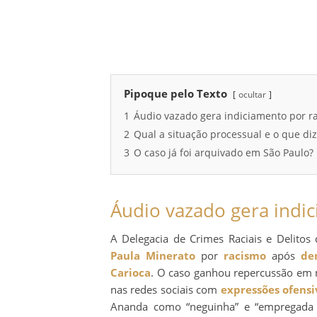
Pipoque pelo Texto
ocultar
1
Áudio vazado gera indiciamento por r
2
Qual a situação processual e o que diz
3
O caso já foi arquivado em São Paulo?
Áudio vazado gera indi
A Delegacia de Crimes Raciais e Delitos d
Paula Minerato
por
racismo
após
de
Carioca
. O caso ganhou repercussão em
nas redes sociais com
expressões ofensiv
Ananda como “neguinha” e “empregada