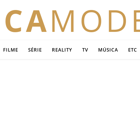
OCA
MOD
FILME
SÉRIE
REALITY
TV
MÚSICA
ETC