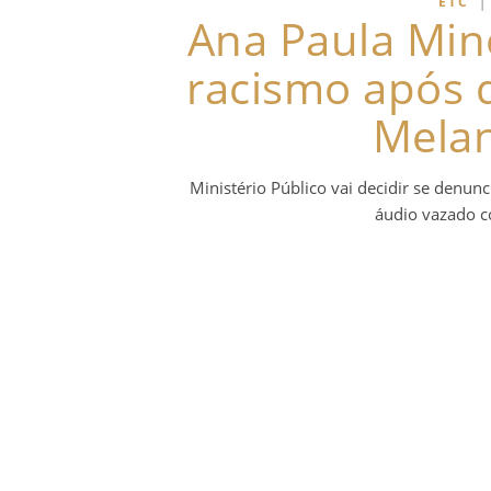
ETC
Ana Paula Mine
racismo após 
Melan
Ministério Público vai decidir se denun
áudio vazado c