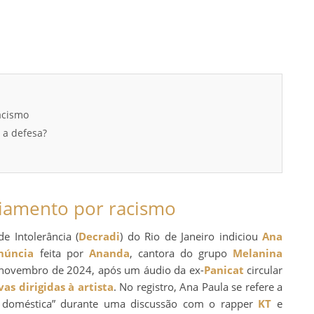
acismo
 a defesa?
ciamento por racismo
e Intolerância (
Decradi
) do Rio de Janeiro indiciou
Ana
núncia
feita por
Ananda
, cantora do grupo
Melanina
 novembro de 2024, após um áudio da ex-
Panicat
circular
as dirigidas à artista
. No registro, Ana Paula se refere a
 doméstica” durante uma discussão com o rapper
KT
e