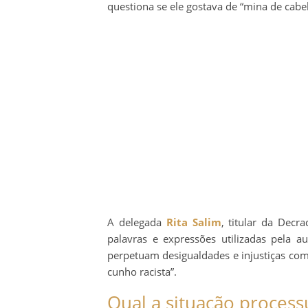
questiona se ele gostava de “mina de cabe
A delegada
Rita Salim
, titular da Decr
palavras e expressões utilizadas pela a
perpetuam desigualdades e injustiças com
cunho racista”.
Qual a situação processu