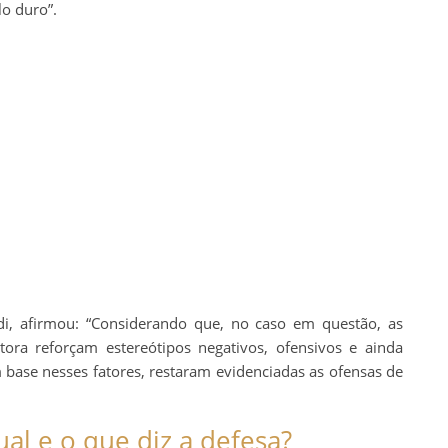
lo duro”.
adi, afirmou: “Considerando que, no caso em questão, as
utora reforçam estereótipos negativos, ofensivos e ainda
 base nesses fatores, restaram evidenciadas as ofensas de
al e o que diz a defesa?