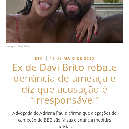
Instagram/Davi Brito
|
ETC
19 DE MAIO DE 2025
Ex de Davi Brito rebate
denúncia de ameaça e
diz que acusação é
“irresponsável”
Advogada de Adriana Paula afirma que alegações do
campeão do BBB são falsas e anuncia medidas
judiciais