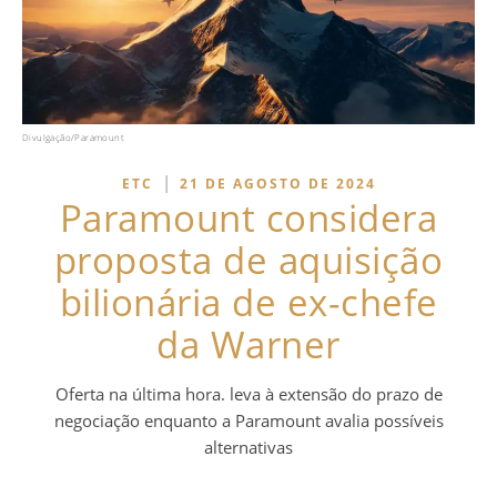
Divulgação/Paramount
|
ETC
21 DE AGOSTO DE 2024
Paramount considera
proposta de aquisição
bilionária de ex-chefe
da Warner
Oferta na última hora. leva à extensão do prazo de
negociação enquanto a Paramount avalia possíveis
alternativas