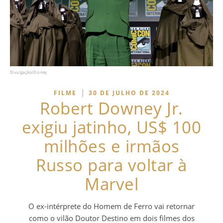
Divulgação/Disney
|
FILME
30 DE JULHO DE 2024
Robert Downey Jr.
exigiu jatinho, US$ 100
milhões e irmãos
Russo para voltar à
Marvel
O ex-intérprete do Homem de Ferro vai retornar
como o vilão Doutor Destino em dois filmes dos