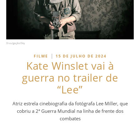
Divulgação/Sky
|
FILME
15 DE JULHO DE 2024
Kate Winslet vai à
guerra no trailer de
“Lee”
Atriz estrela cinebiografia da fotógrafa Lee Miller, que
cobriu a 2ª Guerra Mundial na linha de frente dos
combates