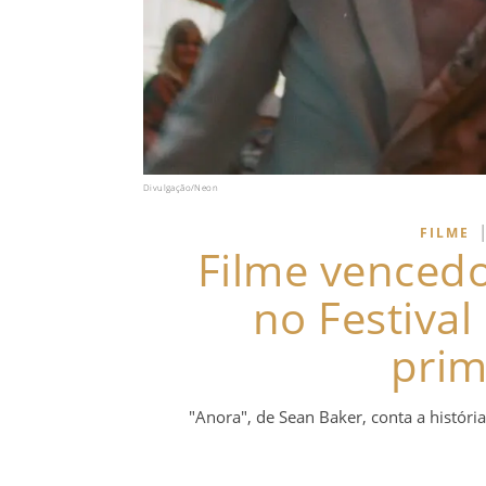
Divulgação/Neon
FILME
Filme venced
no Festiva
prim
"Anora", de Sean Baker, conta a históri