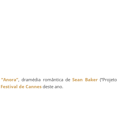
e
“Anora”
, dramédia romântica de
Sean Baker
(“Projeto
o
Festival de Cannes
deste ano.