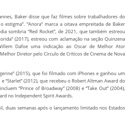
nes, Baker disse que faz filmes sobre trabalhadores do
o estigma”. “Anora” marca a oitava empreitada de Baker
édia sombria “Red Rocket”, de 2021, que também estreou
Florida” (2017), estreou com aclamação na seção Quinzena
Willem Dafoe uma indicação ao Oscar de Melhor Ator
elhor Diretor pelo Círculo de Críticos de Cinema de Nova
ngerine” (2015), que foi filmado com iPhones e ganhou um
 e “Starlet” (2012), que recebeu o Robert Altman Award do
incluem “Prince of Broadway” (2008) e “Take Out” (2004),
rd no Independent Spirit Awards.
sil, duas semanas após o lançamento limitado nos Estados