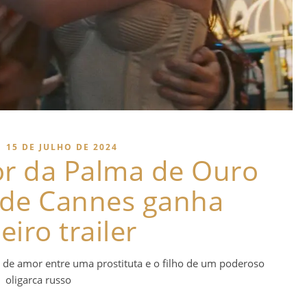
|
15 DE JULHO DE 2024
or da Palma de Ouro
l de Cannes ganha
eiro trailer
a de amor entre uma prostituta e o filho de um poderoso
oligarca russo