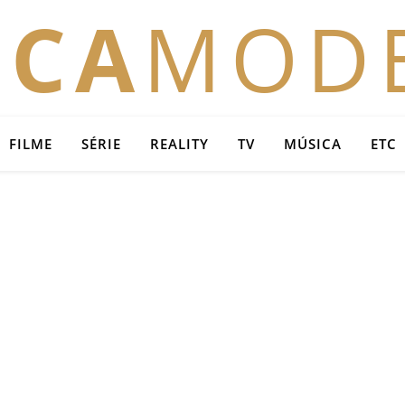
OCA
MOD
FILME
SÉRIE
REALITY
TV
MÚSICA
ETC