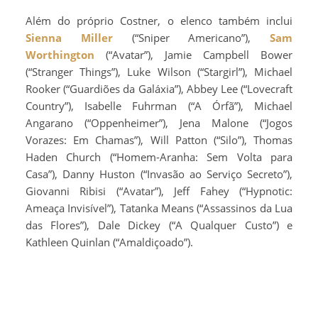
Além do próprio Costner, o elenco também inclui
Sienna Miller
(“Sniper Americano”),
Sam
Worthington
(“Avatar”), Jamie Campbell Bower
(“Stranger Things”), Luke Wilson (“Stargirl”), Michael
Rooker (“Guardiões da Galáxia”), Abbey Lee (“Lovecraft
Country”), Isabelle Fuhrman (“A Órfã”), Michael
Angarano (“Oppenheimer”), Jena Malone (“Jogos
Vorazes: Em Chamas”), Will Patton (“Silo”), Thomas
Haden Church (“Homem-Aranha: Sem Volta para
Casa”), Danny Huston (“Invasão ao Serviço Secreto”),
Giovanni Ribisi (“Avatar”), Jeff Fahey (“Hypnotic:
Ameaça Invisível”), Tatanka Means (“Assassinos da Lua
das Flores”), Dale Dickey (“A Qualquer Custo”) e
Kathleen Quinlan (“Amaldiçoado”).