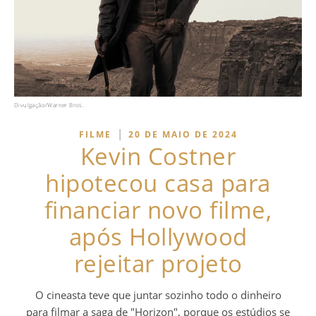
Divulgação/Warner Bros.
|
FILME
20 DE MAIO DE 2024
Kevin Costner
hipotecou casa para
financiar novo filme,
após Hollywood
rejeitar projeto
O cineasta teve que juntar sozinho todo o dinheiro
para filmar a saga de "Horizon", porque os estúdios se