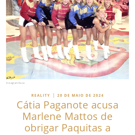
Instagram/Xuxa
|
REALITY
20 DE MAIO DE 2024
Cátia Paganote acusa
Marlene Mattos de
obrigar Paquitas a