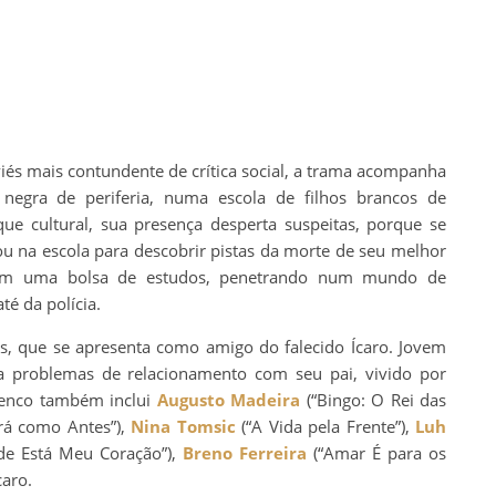
viés mais contundente de crítica social, a trama acompanha
negra de periferia, numa escola de filhos brancos de
e cultural, sua presença desperta suspeitas, porque se
ou na escola para descobrir pistas da morte de seu melhor
 com uma bolsa de estudos, penetrando num mundo de
té da polícia.
s, que se apresenta como amigo do falecido Ícaro. Jovem
a problemas de relacionamento com seu pai, vivido por
lenco também inclui
Augusto Madeira
(“Bingo: O Rei das
rá como Antes”),
Nina Tomsic
(“A Vida pela Frente”),
Luh
e Está Meu Coração”),
Breno Ferreira
(“Amar É para os
aro.