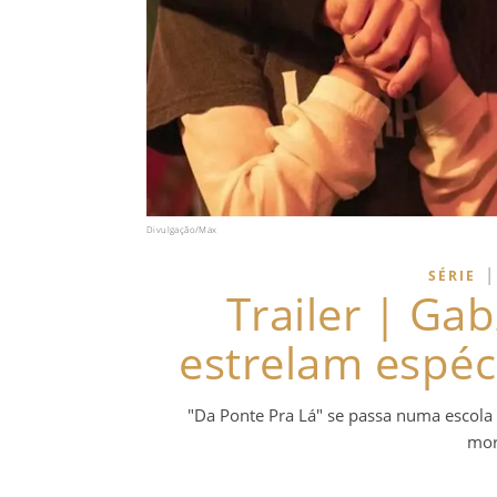
Divulgação/Max
|
SÉRIE
Trailer | Ga
estrelam espéci
"Da Ponte Pra Lá" se passa numa escola de
mor