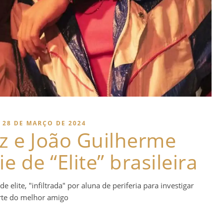
28 DE MARÇO DE 2024
bz e João Guilherme
e de “Elite” brasileira
 elite, "infiltrada" por aluna de periferia para investigar
te do melhor amigo