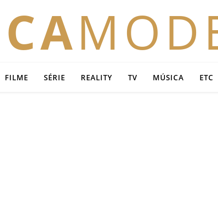
OCA
MOD
FILME
SÉRIE
REALITY
TV
MÚSICA
ETC