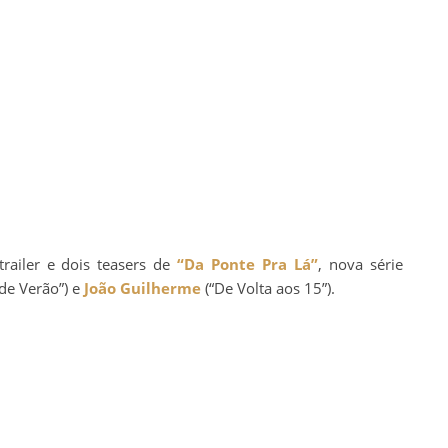
railer e dois teasers de
“Da Ponte Pra Lá”
, nova série
de Verão”) e
João Guilherme
(“De Volta aos 15”).