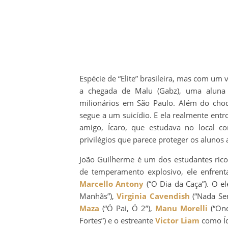
Espécie de “Elite” brasileira, mas com um 
a chegada de Malu (Gabz), uma aluna 
milionários em São Paulo. Além do choqu
segue a um suicídio. E ela realmente entr
amigo, Ícaro, que estudava no local
privilégios que parece proteger os alunos a
João Guilherme é um dos estudantes rico
de temperamento explosivo, ele enfrent
Marcello Antony
(“O Dia da Caça”). O e
Manhãs”),
Virginia Cavendish
(“Nada Se
Maza
(“Ó Pai, Ó 2”),
Manu Morelli
(“Ond
Fortes”) e o estreante
Victor Liam
como Íc